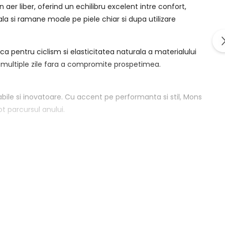
 aer liber, oferind un echilibru excelent intre confort,
la si ramane moale pe piele chiar si dupa utilizare
a pentru ciclism si elasticitatea naturala a materialului
t in multiple zile fara a compromite prospetimea.
ile si inovatoare. Cu accent pe performanta si stil, Mons
ot parcursul anului.