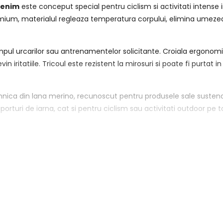
Denim
este conceput special pentru ciclism si activitati intense in
remium, materialul regleaza temperatura corpului, elimina umezea
impul urcarilor sau antrenamentelor solicitante. Croiala ergonomic
in iritatiile. Tricoul este rezistent la mirosuri si poate fi purta
nica din lana merino, recunoscut pentru produsele sale sustenab
orturi de iarna, cat si pentru ciclism sau activitati outdoor pe t
ii