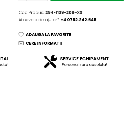
Cod Produs:
294-1139-208~XS
Ai nevoie de ajutor?
+4 0762.242.646
ADAUGA LA FAVORITE
CERE INFORMATII
NTAI
SERVICE ECHIPAMENT
ecta!
Personalizare absoluta!