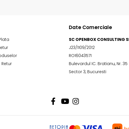
Date Comerciale
Plata
SC OPENBOX CONSULTING S
Retur
J23/1109/2012
oduselor
RO16043571
 Retur
Bulevardul IC. Bratianu, Nr. 35
Sector 3, Bucuresti