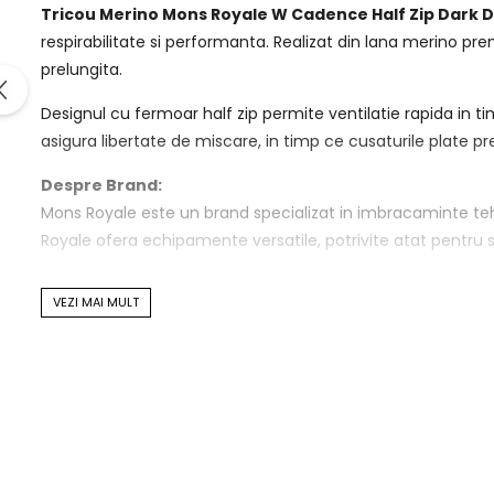
Tricou Merino Mons Royale W Cadence Half Zip Dark 
respirabilitate si performanta. Realizat din lana merino p
prelungita.
Designul cu fermoar half zip permite ventilatie rapida in t
asigura libertate de miscare, in timp ce cusaturile plate prev
Despre Brand:
Mons Royale este un brand specializat in imbracaminte teh
Royale ofera echipamente versatile, potrivite atat pentru sp
Specificatii tehnice:
VEZI MAI MULT
Material: 100% lana merino
Tehnologie: Respirabilitate naturala si control al umiditat
Croiala: Ergonomica pentru ciclism
Fermoar: Half zip pentru ventilatie rapida
Cusaturi: Cusaturi plate anti-iritatii
Elemente functionale: