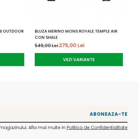
TB OUTDOOR
BLUZA MERINO MONS ROYALE TEMPLE AIR
PA
CON SHALE
FR
275,00 Lei
549,00 Lei
89
VEZI VARIANTE
magazinului. Afla mai multe in
Politica de Confidentialitate