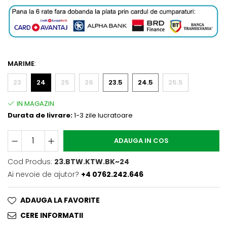
MARIME
:
23
24
25
26
23.5
24.5
25.5
Durata de livrare:
1-3 zile lucratoare
ADAUGA IN COS
Cod Produs:
23.BTW.KTW.BK~24
Ai nevoie de ajutor?
+4 0762.242.646
ADAUGA LA FAVORITE
CERE INFORMATII