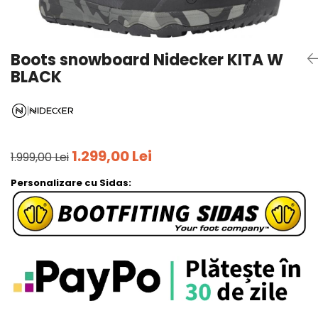
Tricouri
Accesorii personalizare
Pantaloni outdoor
Sosete Outdoor
Boots snowboard Nidecker KITA W
Curele
BLACK
Sepci
Bustiere
Underwear
1.299,00 Lei
1.999,00 Lei
Personalizare cu Sidas: