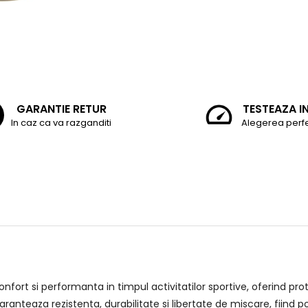
GARANTIE RETUR
TESTEAZA I
In caz ca va razganditi
Alegerea perf
rt si performanta in timpul activitatilor sportive, oferind protec
ranteaza rezistenta, durabilitate si libertate de miscare, fiind p