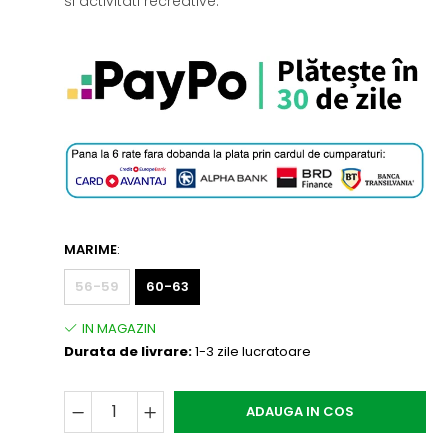
si activitati recreative.
MARIME
:
56-59
60-63
Durata de livrare:
1-3 zile lucratoare
ADAUGA IN COS