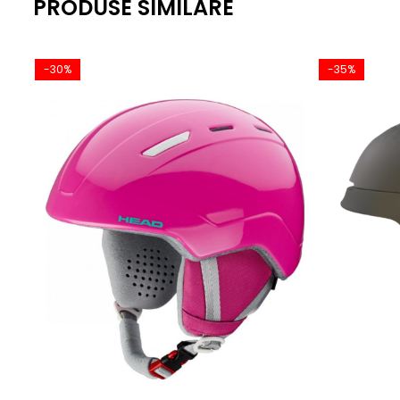
PRODUSE SIMILARE
Recomandare: Se potriveste majoritatii tipurilor de cap
-30%
-35%