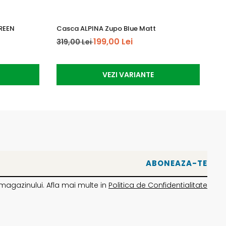
REEN
Casca ALPINA Zupo Blue Matt
Ca
199,00 Lei
319,00 Lei
31
VEZI VARIANTE
magazinului. Afla mai multe in
Politica de Confidentialitate