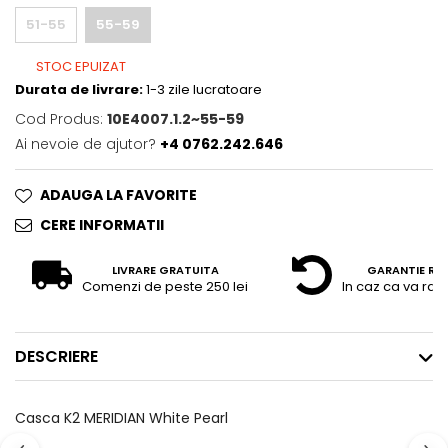
51-55
55-59
STOC EPUIZAT
Durata de livrare:
1-3 zile lucratoare
Cod Produs:
10E4007.1.2~55-59
Ai nevoie de ajutor?
+4 0762.242.646
ADAUGA LA FAVORITE
CERE INFORMATII
LIVRARE GRATUITA
GARANTIE RE
Comenzi de peste 250 lei
In caz ca va raz
DESCRIERE
Casca K2 MERIDIAN White Pearl