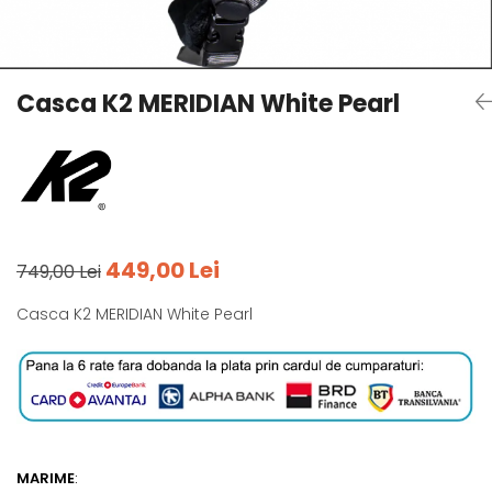
Tricouri
Accesorii personalizare
Pantaloni outdoor
Sosete Outdoor
Casca K2 MERIDIAN White Pearl
Curele
Sepci
Bustiere
Underwear
449,00 Lei
749,00 Lei
Casca K2 MERIDIAN White Pearl
MARIME
: