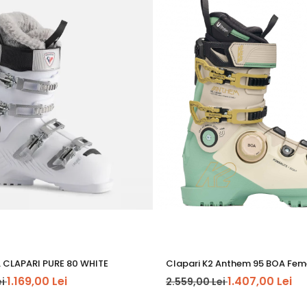
nă cu sistemul BOA® pentru a se potrivi unei game variate de fo
e, care permite încălțarea și descălțarea clăparului fără folosire
i termoformate complet, pentru o potrivire personalizată adaptat
pumă EVA și spumă cu celule deschise, care oferă confort ridicat,
de tip Velcro®, care asigură o închidere fermă și o transmisie e
sporit la mers și performanță optimă la schi. Profilul curbat și t
ientă a energiei și eliberare sigură în legătură.
erificarea montajului clăparilor, legăturilor și tălpilor de către u
CLAPARI PURE 80 WHITE
Clapari K2 Anthem 95 BOA Fem
1.169,00 Lei
1.407,00 Lei
ei
2.559,00 Lei