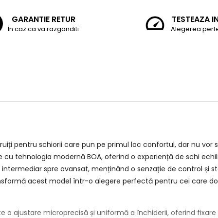
GARANTIE RETUR
TESTEAZA I
In caz ca va razganditi
Alegerea perf
ruiți pentru schiorii care pun pe primul loc confortul, dar nu vor
cu tehnologia modernă BOA, oferind o experiență de schi echilibr
l intermediar spre avansat, menținând o senzație de control și stab
nsformă acest model într-o alegere perfectă pentru cei care dor
e o ajustare microprecisă și uniformă a închiderii, oferind fixare 