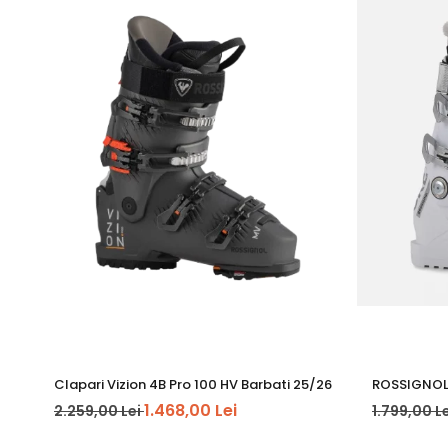
funcționarea constantă chiar și după utilizare intensă.
MultiFit™ Last
– Forma MultiFit™ a fost dezvoltată împreu
nevoia mai multor versiuni de lățime.
Hands Free Entry
– Sistem cu suprapunere dublă de material
Fully Heat-Moldable
– Atât carcasa, cât și manșeta pot f
CushFit Plus Liner
– Liner realizat dintr-o combinație de s
Velcro Strap – One Piece
– Curea dintr-o singură bucată, 
GripWalk
– Sistem de talpă și legătură care oferă confort 
alunecoase, în timp ce inserțiile rigide oferă transmisie efic
Trust a Professional
– Înainte de utilizare, se recomandă v
efectuată doar de personal calificat.
Clapari Vizion 4B Pro 100 HV Barbati 25/26
ROSSIGNOL 
1.468,00 Lei
2.259,00 Lei
1.799,00 L