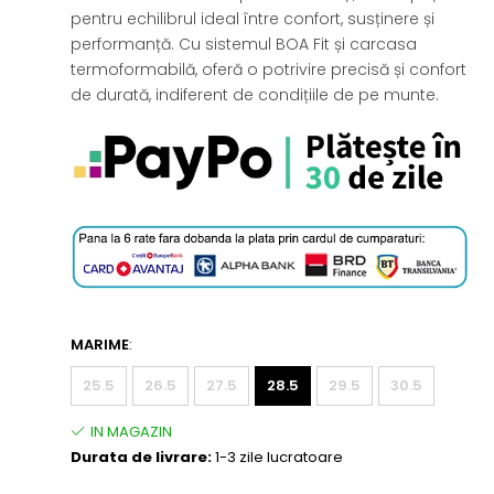
pentru echilibrul ideal între confort, susținere și
performanță. Cu sistemul BOA Fit și carcasa
termoformabilă, oferă o potrivire precisă și confort
de durată, indiferent de condițiile de pe munte.
MARIME
:
25.5
26.5
27.5
28.5
29.5
30.5
Durata de livrare:
1-3 zile lucratoare