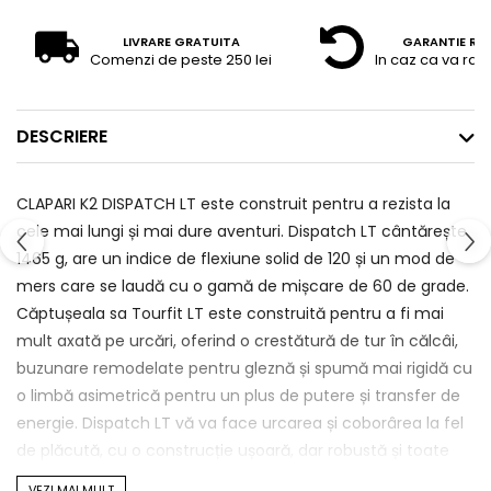
LIVRARE GRATUITA
GARANTIE RE
Comenzi de peste 250 lei
In caz ca va raz
DESCRIERE
CLAPARI K2 DISPATCH LT este construit pentru a rezista la
cele mai lungi și mai dure aventuri. Dispatch LT cântărește
1465 g, are un indice de flexiune solid de 120 și un mod de
mers care se laudă cu o gamă de mișcare de 60 de grade.
Căptușeala sa Tourfit LT este construită pentru a fi mai
mult axată pe urcări, oferind o crestătură de tur în călcâi,
buzunare remodelate pentru gleznă și spumă mai rigidă cu
o limbă asimetrică pentru un plus de putere și transfer de
energie. Dispatch LT vă va face urcarea și coborârea la fel
de plăcută, cu o construcție ușoară, dar robustă și toate
caracteristicile de conducere a performanței de care aveți
VEZI MAI MULT