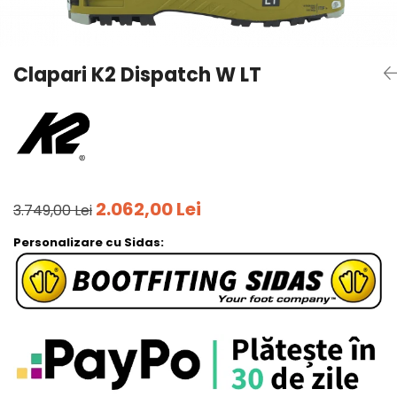
Tricouri
Accesorii personalizare
Pantaloni outdoor
Sosete Outdoor
Clapari K2 Dispatch W LT
Curele
Sepci
Bustiere
Underwear
2.062,00 Lei
3.749,00 Lei
Personalizare cu Sidas: