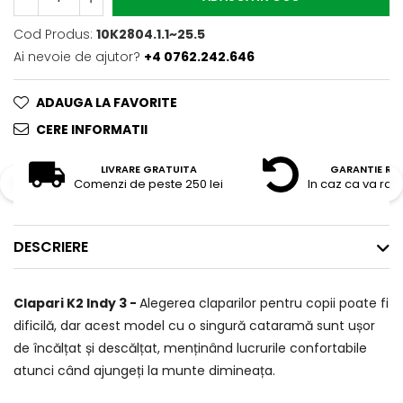
Cod Produs:
10K2804.1.1~25.5
Ai nevoie de ajutor?
+4 0762.242.646
ADAUGA LA FAVORITE
CERE INFORMATII
LIVRARE GRATUITA
GARANTIE RE
Comenzi de peste 250 lei
In caz ca va raz
DESCRIERE
Clapari K2 Indy 3 -
Alegerea claparilor pentru copii poate fi
dificilă, dar acest model cu o singură cataramă sunt ușor
de încălțat și descălțat, menținând lucrurile confortabile
atunci când ajungeți la munte dimineața.