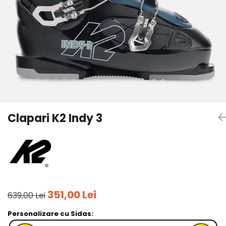
Tricouri
Accesorii personalizare
Pantaloni outdoor
Sosete Outdoor
Curele
Sepci
Bustiere
Underwear
Clapari K2 Indy 3
351,00 Lei
639,00 Lei
Personalizare cu Sidas: