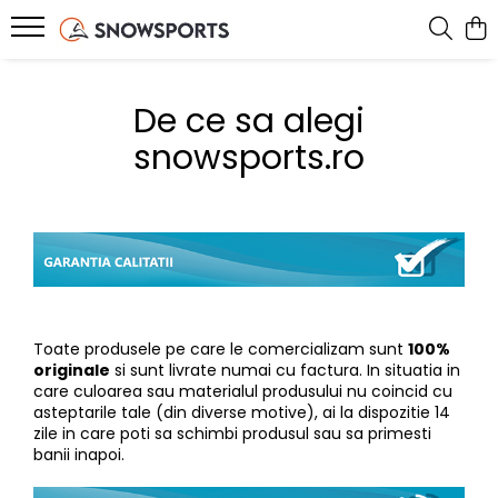
SNOWBOARD
SKI
SPLITBOARD
IMBRACAMINTE
ACCESORII
BIKE
ROLE
SERVICE
De ce sa alegi
Placi Snowboard
Schiuri
Placi Splitboard
Geci
Card Cadou
Jerseys
Role inline
Service ski & snowboard
snowsports.ro
Boots Snowboard
Clapari
Legaturi splitboard
Pantaloni
Ochelari Snow
Tricouri Bike
Accesorii si piese
Bootfitting Sidas
Legaturi snowboard
Legaturi Ski
Accesorii Splitboard
Costume ski
Ochelari Soare
Pantaloni Bike
Protectii skate
Echipamente testate
Accesorii snowboard
Bete ski
Mid layer
Casti
Pantaloni MTB
Accesorii ski tura
First layer
Genti si Huse
Manusi
Rucsacuri
Sosete Snow
Protectii
Toate produsele pe care le comercializam sunt
100%
Caciuli
Branturi
originale
si sunt livrate numai cu factura. In situatia in
care culoarea sau materialul produsului nu coincid cu
Cagule
Incalzitoare
asteptarile tale (din diverse motive), ai la dispozitie 14
Neck-uri
Intretinere echipament
zile in care poti sa schimbi produsul sau sa primesti
banii inapoi.
Hanorace
Accesorii incaltaminte