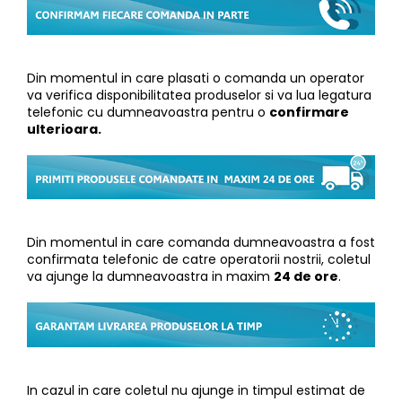
Tricouri
Accesorii personalizare
Pantaloni outdoor
Sosete Outdoor
Din momentul in care plasati o comanda un operator
Curele
va verifica disponibilitatea produselor si va lua legatura
Sepci
telefonic cu dumneavoastra pentru o
confirmare
ulterioara.
Bustiere
Underwear
Din momentul in care comanda dumneavoastra a fost
confirmata telefonic de catre operatorii nostrii, coletul
va ajunge la dumneavoastra in maxim
24 de ore
.
In cazul in care coletul nu ajunge in timpul estimat de