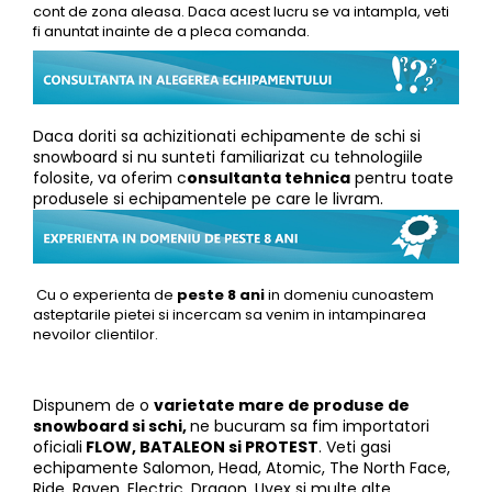
cont de zona aleasa. Daca acest lucru se va intampla, veti
fi anuntat inainte de a pleca comanda.
Daca doriti sa achizitionati echipamente de schi si
snowboard si nu sunteti familiarizat cu tehnologiile
folosite, va oferim c
onsultanta tehnica
pentru toate
produsele si echipamentele pe care le livram.
Cu o experienta de
peste 8 ani
in domeniu cunoastem
asteptarile pietei si incercam sa venim in intampinarea
nevoilor clientilor.
Dispunem de o
varietate mare de produse de
snowboard si schi,
ne bucuram sa fim importatori
oficiali
FLOW, BATALEON si PROTEST
. Veti gasi
echipamente Salomon, Head, Atomic, The North Face,
Ride, Raven, Electric, Dragon, Uvex si multe alte