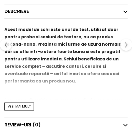
DESCRIERE
Acest model de schi este unul de test, utilizat doar
pentru probe si sesiuni de testare, nu ca produs
second-hand. Prezinta mici urme de uzura normale,
dar se afla intr-o stare foarte buna si este pregatit
pentru utilizare imediata. Schiul beneficiaza de un
service complet – ascutire canturi, ceruire si
eventuale reparatii – astfel incat sa ofere aceeasi
performanta ca un produs nou.
Il punem la dispozitie la un pret redus, fiind o oportunitate
VEZI MAI MULT
excelenta pentru cei care doresc un echipament de
calitate la un cost avantajos.
REVIEW-URI
(0)