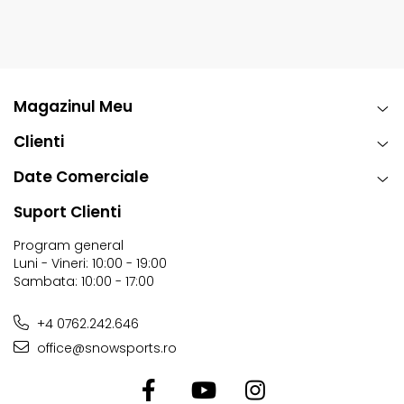
Intretinere:
Schiul beneficiaza de service complet inainte de livrare:
ascutire canturi, ceruire si reparatii minore
Magazinul Meu
Pregatit pentru utilizare imediata
Clienti
Date Comerciale
Suport Clienti
Program general
Luni - Vineri: 10:00 - 19:00
Sambata: 10:00 - 17:00
+4 0762.242.646
office@snowsports.ro