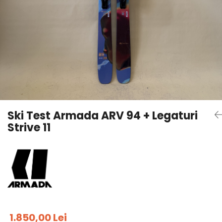
Tricouri
Accesorii personalizare
Pantaloni outdoor
Sosete Outdoor
Curele
Sepci
Bustiere
Underwear
Ski Test Armada ARV 94 + Legaturi
Strive 11
1.850,00 Lei