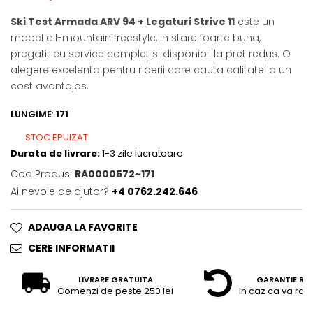
Ski Test Armada ARV 94 + Legaturi Strive 11
este un
model all-mountain freestyle, in stare foarte buna,
pregatit cu service complet si disponibil la pret redus. O
alegere excelenta pentru riderii care cauta calitate la un
cost avantajos.
LUNGIME
:
171
STOC EPUIZAT
Durata de livrare:
1-3 zile lucratoare
Cod Produs:
RA0000572~171
Ai nevoie de ajutor?
+4 0762.242.646
ADAUGA LA FAVORITE
CERE INFORMATII
LIVRARE GRATUITA
GARANTIE RE
Comenzi de peste 250 lei
In caz ca va raz