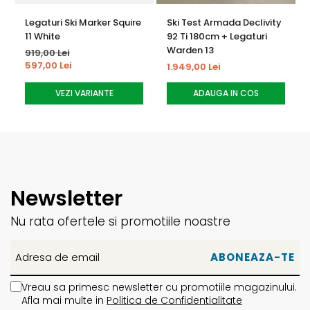
crescuta
Legaturi Ski Marker Squire
Ski Test Armada Declivity
Nivel utilizator: Intermediar – Avansat
11 White
92 Ti 180cm + Legaturi
Warden 13
919,00 Lei
Elemente functionale:
597,00 Lei
1.949,00 Lei
Profil Twin Tip pentru utilizare freestyle
VEZI VARIANTE
ADAUGA IN COS
Stabilitate excelenta pe partie si park
Manvrabilitate ridicata in zapada variata
Transfer de putere optim prin legaturile Strive 11
Constructie rezistenta, adaptata pentru trick-uri si
sarituri
Newsletter
Performanta si utilizare:
Nu rata ofertele si promotiile noastre
Ideal pentru riderii care vor un schi versatil, gata de park
si all-mountain
Se adapteaza la conditii variate, de la zapada batatorita
Vreau sa primesc newsletter cu promotiile magazinului.
pana la powder usor
Afla mai multe in
Politica de Confidentialitate
Potrivit pentru progres rapid si distractie in orice situatie