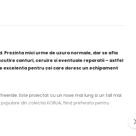
d. Prezinta mici urme de uzura normale, dar se afla
cutire canturi, ceruire si eventuale reparatii – astfel
tate excelenta pentru cei care doresc un echipament
freeride. Este proiectat cu un nose mai lung si un tail mai
 populare din colectia KORUA, fiind preferata pentru
olivalent pentru orice conditii de iarna.