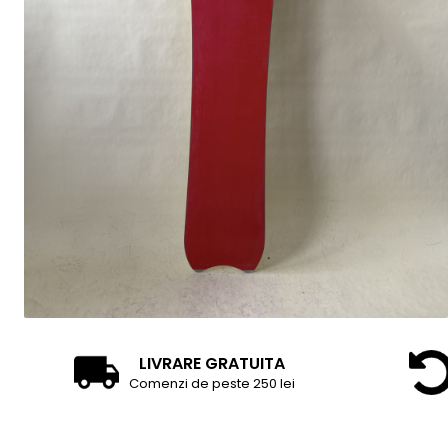
Tricouri
Accesorii personalizare
Pantaloni outdoor
Sosete Outdoor
Curele
Sepci
Bustiere
Underwear
LIVRARE GRATUITA
Comenzi de peste 250 lei