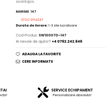
avantajos.
MARIME
:
147
STOC EPUIZAT
Durata de livrare:
1-3 zile lucratoare
Cod Produs:
SW10007D~147
Ai nevoie de ajutor?
+4 0762.242.646
ADAUGA LA FAVORITE
CERE INFORMATII
NTAI
SERVICE ECHIPAMENT
ecta!
Personalizare absoluta!