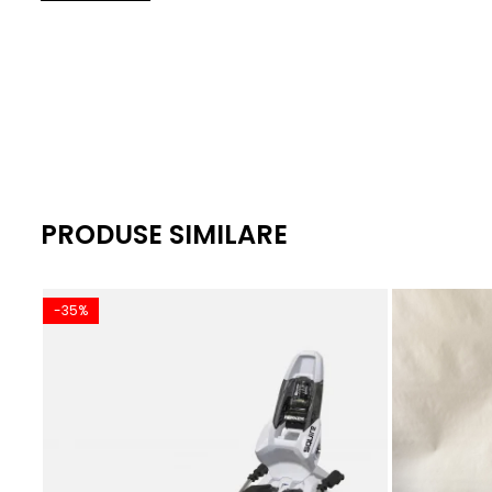
Specificatii tehnice:
Lungime: 147 cm
Forma: Directional
Profil: Camber cu nose mai lung pentru flotabilitate
Flex: Mediu
Canturi: Ascutite si ceruite (service complet inclus)
PRODUSE SIMILARE
Constructie: Nucleu din lemn de plop, intarituri din fibra 
Elemente functionale:
-35%
Nose prelungit pentru stabilitate in powder
Tail scurt pentru manevrabilitate
Suprafata tratata pentru alunecare optima
Serviciu complet efectuat inainte de livrare
Potrivire si recomandari: