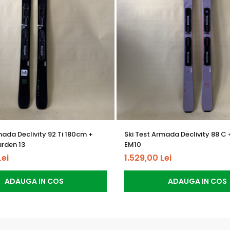
itate
proaspata
de utilizare
mada Declivity 92 Ti 180cm +
Ski Test Armada Declivity 88 C 
arden 13
EM10
Lei
1.529,00 Lei
ADAUGA IN COS
ADAUGA IN COS