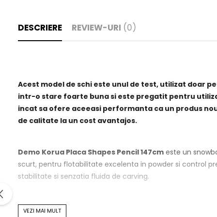
DESCRIERE
REVIEW-URI
(0)
Acest model de schi este unul de test, utilizat doar 
intr-o stare foarte buna si este pregatit pentru utili
incat sa ofere aceeasi performanta ca un produs nou. 
de calitate la un cost avantajos.
Demo Korua Placa Shapes Pencil 147cm
este un snowboar
scurt, pentru flotabilitate excelenta in powder si control 
stabilitate si senzatia fluida de carving.
Construit din materiale premium si cu un flex echilibrat, a
VEZI MAI MULT