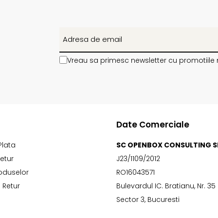
Vreau sa primesc newsletter cu promotiile 
Date Comerciale
Plata
SC OPENBOX CONSULTING S
Retur
J23/1109/2012
oduselor
RO16043571
 Retur
Bulevardul IC. Bratianu, Nr. 35
Sector 3, Bucuresti