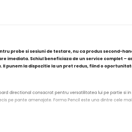
pentru probe si sesiuni de testare, nu ca produs second-han
zare imediata. Schiul beneficiaza de un service complet – as
Il punem la dispozitie la un pret redus, fiind o oportuni
d directional consacrat pentru versatilitatea lui pe partie si in 
precis pe pante amenajate. Forma Pencil este una dintre cele mai
cest snowboard se potriveste riderilor care cauta un echipament p