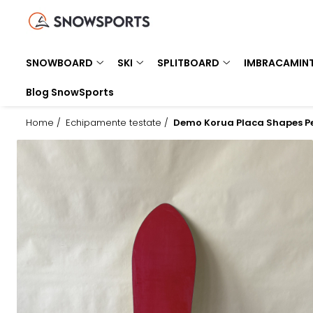
SNOWBOARD
SKI
SPLITBOARD
IMBRACAMINTE
ACCESORII
BIKE
ROLE
SERVICE
SNOWBOARD
SKI
SPLITBOARD
IMBRACAMIN
Placi Snowboard
Schiuri
Placi Splitboard
Geci
Card Cadou
Jerseys
Role inline
Service ski & snowboard
Blog SnowSports
Boots Snowboard
Clapari
Legaturi splitboard
Pantaloni
Ochelari Snow
Tricouri Bike
Accesorii si piese
Bootfitting Sidas
Legaturi snowboard
Legaturi Ski
Accesorii Splitboard
Costume ski
Ochelari Soare
Pantaloni Bike
Protectii skate
Echipamente testate
Home /
Echipamente testate /
Demo Korua Placa Shapes P
Accesorii snowboard
Bete ski
Mid layer
Casti
Pantaloni MTB
Accesorii ski tura
First layer
Genti si Huse
Manusi
Rucsacuri
Sosete Snow
Protectii
Caciuli
Branturi
Cagule
Incalzitoare
Neck-uri
Intretinere echipament
Hanorace
Accesorii incaltaminte