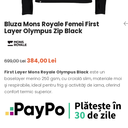
Tricouri
Accesorii personalizare
Pantaloni outdoor
Sosete Outdoor
Bluza Mons Royale Femei First
Curele
Layer Olympus Zip Black
Sepci
Bustiere
Underwear
384,00 Lei
699,00 Lei
First Layer Mons Royale Olympus Black
este un
baselayer merino 250 gsm, cu croială slim, materiale moi
şi respirabile, ideal pentru frig şi activităţi de iarna, oferind
confort termic superior.