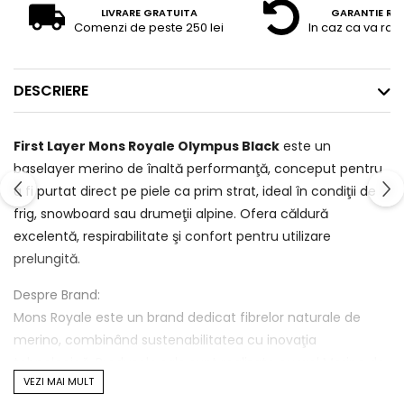
LIVRARE GRATUITA
GARANTIE RE
Comenzi de peste 250 lei
In caz ca va raz
DESCRIERE
First Layer Mons Royale Olympus Black
este un
baselayer merino de înaltă performanţă, conceput pentru
a fi purtat direct pe piele ca prim strat, ideal în condiţii de
frig, snowboard sau drumeţii alpine. Ofera căldură
excelentă, respirabilitate şi confort pentru utilizare
prelungită.
Despre Brand:
Mons Royale este un brand dedicat fibrelor naturale de
merino, combinând sustenabilitatea cu inovaţia
tehnologică. Produsele sale sunt realizate cu wol Merino de
VEZI MAI MULT
calitate superioară, durabile, odor-free, şi cu un mix de