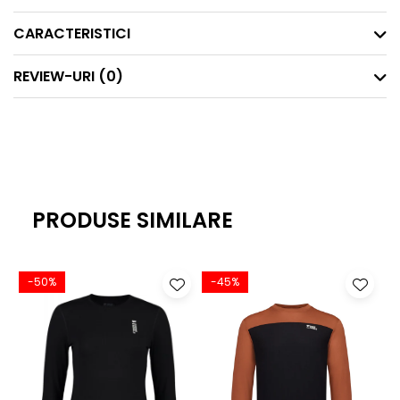
materiale ce permit libertate de mişcare şi utilizare intensă,
păstrând în acelaşi timp respectul pentru mediu.
CARACTERISTICI
REVIEW-URI
(0)
Specificatii tehnice:
Material: 97% Merino Wool, 3% Elastan
Greutate: 250 gsm (densitate medie)
Croială: Slim fit, urmează conturul corpului pentru
stratificare eficientă
Cusături plate (flatlocked) pentru reducerea frecării
PRODUSE SIMILARE
Panouri de mesh în zone strategice pentru ventilare
suplimentară (ex: sub braţe)
-50%
-45%
Elemente functionale:
Potrivit pentru purtarea ca prim strat direct pe piele
Elasticitate ce permite mişcare şi flexibilitate în
activităţile fizice