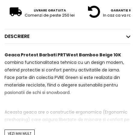
LIVRARE GRATUITA
GARANTIE RE
Comenzi de peste 250 lei
In caz ca va raz
DESCRIERE
Geaca Protest Barbati PRTWest Bamboo Beige 10K
combina functionalitatea tehnica cu un design modern,
oferind protectie si confort pentru activitatile de iarna.
Face parte din colectia PVRE Green si este realizata din
materiale reciclate, fiind o alegere sustenabila pentru
pasionatii de schi si snowboard.
Aceasta geaca are o constructie ergonomica (Ergonomic
preshaping) care asigura libertate de miscare si confort pe
partie. Nivelul de impermeabilitate 10K si tratamentul
VEZI MAI MULT
hidrofug ofera protectie impotriva umezelii, in timp ce