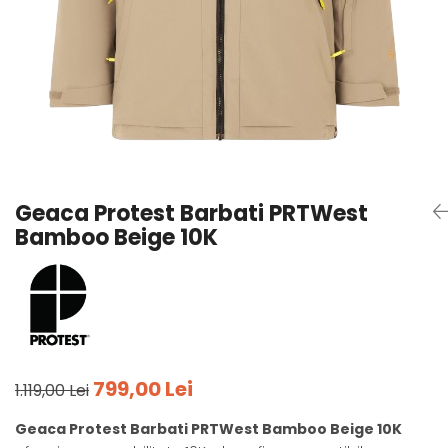
Tricouri
Accesorii personalizare
Pantaloni outdoor
Sosete Outdoor
Curele
Sepci
Bustiere
Underwear
Geaca Protest Barbati PRTWest
Bamboo Beige 10K
799,00 Lei
1.119,00 Lei
Geaca Protest Barbati PRTWest Bamboo Beige 10K