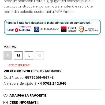
ofera impermeabilitate 10K, gluga fixa compatibila cu
casca, constructie ergonomica si materiale reciclate,
parte din colectia sustenabila PVRE Green.
MARIME
:
S
M
L
XL
STOC EPUIZAT
Durata de livrare:
1-3 zile lucratoare
Cod Produs:
65752016-567~S
Ai nevoie de ajutor?
+4 0762.242.646
ADAUGA LA FAVORITE
CERE INFORMATII