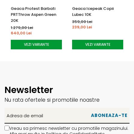
Geaca Protest Barbati
Geaca Icepeak Copii
PRTThrow Aspen Green
Lubec 10K
20K
359,00 Lei
239,00 Lei
1.279,00 Lei
640,00 Lei
VEZI VARIANTE
VEZI VARIANTE
RipStop - o tesatura robusta, rezistenta cu
impermeabilitate si respirabilitate 20k
Newsletter
Specificatii
Nu rata ofertele si promotiile noastre
fabricata din materiale reciclate
fusta de zapada
prindere talie reglabila
Vreau sa primesc newsletter cu promotiile magazinului.
cusaturi vulcanizate