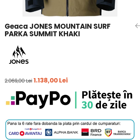
Tricouri
Accesorii personalizare
Pantaloni outdoor
Sosete Outdoor
Geaca JONES MOUNTAIN SURF
Curele
PARKA SUMMIT KHAKI
Sepci
Bustiere
Underwear
1.138,00 Lei
2.069,00 Lei