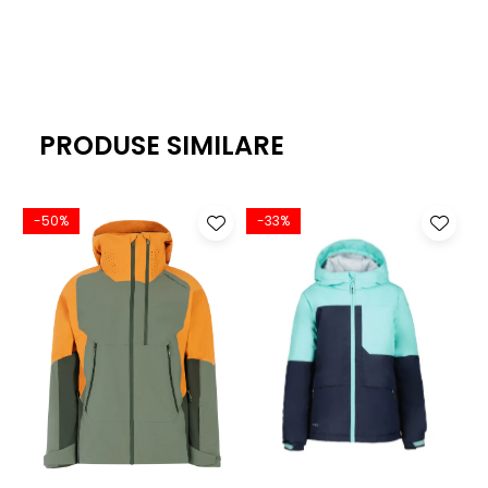
100% din material reciclat.
Parka
Mountain Surf este geaca ideala atat in zilele
friguroase din resourt dar si pentru zilele insorite din explore,
oferind confortul de care ai nevoie.
PRODUSE SIMILARE
Reglarea temperaturii corpului pe tot parcursul zilei pentru
a va mentine uscat toata ziua, atat in interior cat si in
exterior.
-50%
-33%
Tesaturi Eco-Performance 46% poliester reciclat 54%
poliester tesatura frontala elastica x4 din RipStop si o
tesatura dubla 75D. Membrana de impermeabilitate
complet vulcanizata cu DWR fara PFC.
Insulatia Primaloft
100%
din material reciclat. Captuseala 100% din poliester
reciclat.