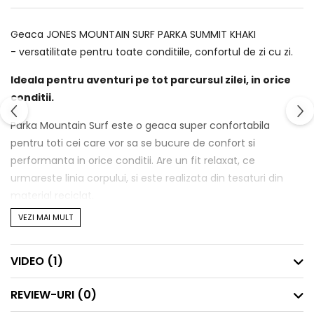
Geaca JONES MOUNTAIN SURF PARKA SUMMIT KHAKI
- versatilitate pentru toate conditiile, confortul de zi cu zi.
Ideala pentru aventuri pe tot parcursul zilei, in orice
conditii.
Parka Mountain Surf este o geaca super confortabila
pentru toti cei care vor sa se bucure de confort si
performanta in orice conditii. Are un fit relaxat, ce
urmareste linia corpului, si este realizata din tesaturi din
material reciclat.
VEZI MAI MULT
Gluga si manecile se uda cel mai adesea, sunt realizate din
tesatura RipStop cu un plus
rezistenta maxima la
abraziune, oferind
impermeabilitate si respirabilitate de
VIDEO
(1)
20k, materialul trunchiului este realizat dintr-o tesatura
elastica ce ofera liberate de miscare. Insulatia este din
REVIEW-URI
(0)
Primaloft BIO, iar captuseala interioara din poliester elastic