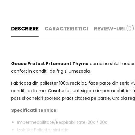
DESCRIERE
CARACTERISTICI
REVIEW-URI
(0)
Geaca Protest Prtamount Thyme
combina stilul modern
confort in conditii de frig si umezeala.
Fabricata din poliester 100% reciclat, face parte din seria 
conditii extreme. Cusaturile sunt sigilate impermeabil, iar
pass si ochelari sporesc practicitatea pe partie. Croiala reg
Specificatii tehnice:
Impermeabilitate/Respirabilitate: 20K / 20K
Izolatie: Poliester sintetic