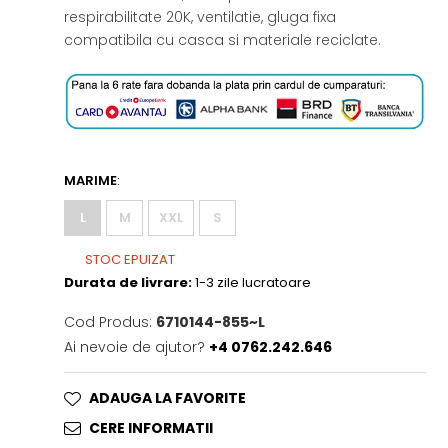
respirabilitate 20K, ventilatie, gluga fixa
compatibila cu casca si materiale reciclate.
MARIME
:
L
M
XXL
S
STOC EPUIZAT
Durata de livrare:
1-3 zile lucratoare
Cod Produs:
6710144-855~L
Ai nevoie de ajutor?
+4 0762.242.646
ADAUGA LA FAVORITE
CERE INFORMATII