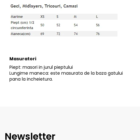
Tricouri
Accesorii personalizare
Pantaloni outdoor
Sosete Outdoor
Curele
Sepci
Bustiere
Underwear
Masuratori
Piept: masori in jurul pieptului
Lungime maneca: este masurata de la baza gatului
pana la incheietura.
Newsletter