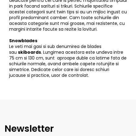
dedicate pentru cei care is petrec majoritatea timpului
in park facand sarituri si trikuri. Schiurile specifice
acestei categorii sunt twin tips si au un mijloc ingust cu
profil predominant camber. Cam toate schiurile din
aceasta categorie sunt mai groase, mai rezistente, cu
margini intarite facute sa rezite la lovituri.
Snowblades
Le veti mai gasi si sub denumirea de blades
sau
skiboards
. Lungimea acestora este undeva intre
75 cm si 130 cm, sunt aproape duble ca latime fata de
schiurile normale, avand ambele capete rotunjite si
simetrice. Dedicate celor care isi doresc schiuri
jucause si practice, usor de controlat.
Newsletter