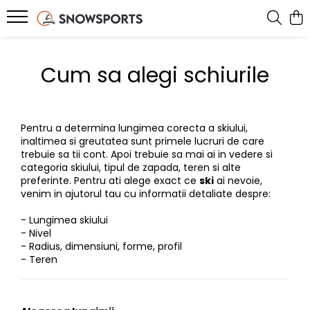
SNOWBOARD
SKI
SPLITBOARD
IMBRACAMINTE
ACCESORII
BIKE
ROLE
SERVICE
Cum sa alegi schiurile
Placi Snowboard
Schiuri
Placi Splitboard
Geci
Card Cadou
Jerseys
Role inline
Service ski & snowboard
Boots Snowboard
Clapari
Legaturi splitboard
Pantaloni
Ochelari Snow
Tricouri Bike
Accesorii si piese
Bootfitting Sidas
Legaturi snowboard
Legaturi Ski
Accesorii Splitboard
Costume ski
Ochelari Soare
Pantaloni Bike
Protectii skate
Echipamente testate
Pentru a determina lungimea corecta a skiului,
Accesorii snowboard
Bete ski
Mid layer
Casti
Pantaloni MTB
inaltimea si greutatea sunt primele lucruri de care
trebuie sa tii cont. Apoi trebuie sa mai ai in vedere si
Accesorii ski tura
First layer
Genti si Huse
categoria skiului, tipul de zapada, teren si alte
preferinte. Pentru ati alege exact ce
ski
ai nevoie,
Manusi
Rucsacuri
venim in ajutorul tau cu informatii detaliate despre:
Sosete Snow
Protectii
- Lungimea skiului
Caciuli
Branturi
- Nivel
Cagule
Incalzitoare
- Radius, dimensiuni, forme, profil
- Teren
Neck-uri
Intretinere echipament
Hanorace
Accesorii incaltaminte