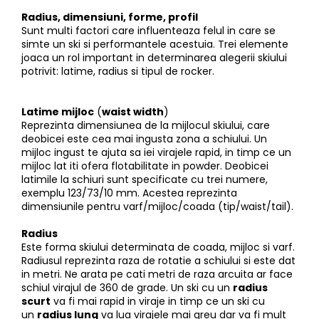
Radius, dimensiuni, forme, profil
Sunt multi factori care influenteaza felul in care se
simte un ski si performantele acestuia. Trei elemente
joaca un rol important in determinarea alegerii skiului
potrivit: latime, radius si tipul de rocker.
Latime mijloc
(
waist width
)
Reprezinta dimensiunea de la mijlocul skiului, care
deobicei este cea mai ingusta zona a schiului. Un
mijloc ingust te ajuta sa iei virajele rapid, in timp ce un
mijloc lat iti ofera flotabilitate in powder. Deobicei
latimile la schiuri sunt specificate cu trei numere,
exemplu 123/73/10 mm. Acestea reprezinta
dimensiunile pentru varf/mijloc/coada (tip/waist/tail).
Radius
Este forma skiului determinata de coada, mijloc si varf.
Radiusul reprezinta raza de rotatie a schiului si este dat
in metri. Ne arata pe cati metri de raza arcuita ar face
schiul virajul de 360 de grade. Un ski cu un
radius
scurt
va fi mai rapid in viraje in timp ce un ski cu
un
radius lung
va lua virajele mai greu dar va fi mult