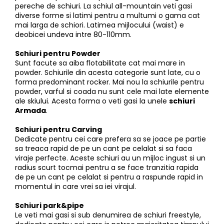
pereche de schiuri. La schiul all-mountain veti gasi
diverse forme si latimi pentru a multumi o gama cat
mai larga de schiori. Latimea mijlocului (waist) e
deobicei undeva intre 80-110mm.
Schiuri pentru Powder
Sunt facute sa aiba flotabilitate cat mai mare in
powder. Schiurile din acesta categorie sunt late, cu o
forma predominant rocker. Mai nou la schiurile pentru
powder, varful si coada nu sunt cele mai late elemente
ale skiului. Acesta forma o veti gasi la unele
schiuri
Armada
.
Schiuri pentru Carving
Dedicate pentru cei care prefera sa se joace pe partie
sa treaca rapid de pe un cant pe celalat si sa faca
viraje perfecte. Aceste schiuri au un mijloc ingust si un
radius scurt tocmai pentru a se face tranzitia rapida
de pe un cant pe celalat si pentru a raspunde rapid in
momentul in care vrei sa iei virajul.
Schiuri park&pipe
Le veti mai gasi si sub denumirea de schiuri freestyle,