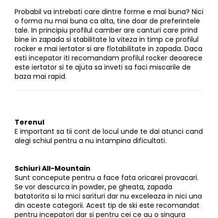
Probabil va intrebati care dintre forme e mai buna? Nici
o forma nu mai buna ca alta, tine doar de preferintele
tale. In principiu profilul camber are canturi care prind
bine in zapada si stabilitate la viteza in timp ce profilul
rocker e mai iertator si are flotabilitate in zapada. Daca
esti incepator iti recomandam profilul rocker deoarece
este iertator si te ajuta sa inveti sa faci miscarile de
baza mai rapid.
Terenul
E important sa tii cont de locul unde te dai atunci cand
alegi schiul pentru a nu intampina dificultati.
Schiuri All-Mountain
Sunt concepute pentru a face fata oricarei provacari.
Se vor descurca in powder, pe gheata, zapada
batatorita si la mici sarituri dar nu exceleaza in nici una
din aceste categorii. Acest tip de ski este recomandat
pentru incepatori dar si pentru cei ce au o singura