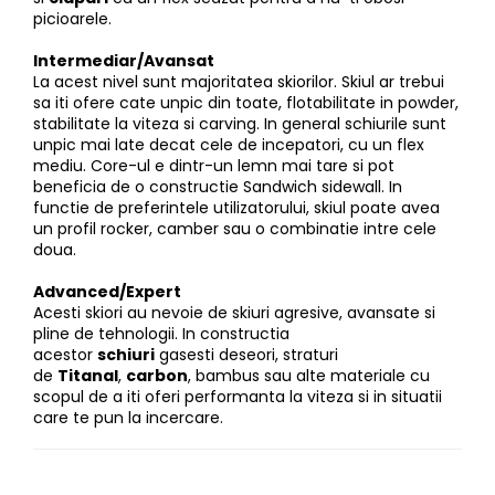
picioarele.
Intermediar/Avansat
La acest nivel sunt majoritatea skiorilor. Skiul ar trebui
sa iti ofere cate unpic din toate, flotabilitate in powder,
stabilitate la viteza si carving. In general schiurile sunt
unpic mai late decat cele de incepatori, cu un flex
mediu. Core-ul e dintr-un lemn mai tare si pot
beneficia de o constructie Sandwich sidewall. In
functie de preferintele utilizatorului, skiul poate avea
un profil rocker, camber sau o combinatie intre cele
doua.
Advanced/Expert
Acesti skiori au nevoie de skiuri agresive, avansate si
pline de tehnologii. In constructia
acestor
schiuri
gasesti deseori, straturi
de
Titanal
,
carbon
, bambus sau alte materiale cu
scopul de a iti oferi performanta la viteza si in situatii
care te pun la incercare.