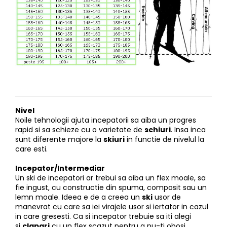
Nivel
Noile tehnologii ajuta incepatorii sa aiba un progres
rapid si sa schieze cu o varietate de
schiuri
. Insa inca
sunt diferente majore la
skiuri
in functie de nivelul la
care esti.
Incepator/Intermediar
Un ski de incepatori ar trebui sa aiba un flex moale, sa
fie ingust, cu constructie din spuma, composit sau un
lemn moale. Ideea e de a creea un
ski
usor de
manevrat cu care sa iei virajele usor si iertator in cazul
in care gresesti. Ca si incepator trebuie sa iti alegi
si
clapari
cu un flex scazut pentru a nu-ti obosi