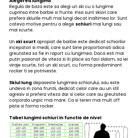
Tricouri
Accesorii personalizare
Alegerea lungimii
Regula de baza este sa alegi un ski cu o lungime
Pantaloni outdoor
cuprinsa intre barbie si frunte. Insa sunt skiori care
prefera skiurile mult mai lungi decat inaltimea lor. Sunt
Sosete Outdoor
cateva motive pentru a alege
schiuri
mai lungi sau
Curele
mai scurte.
Sepci
Un
ski scurt
apropiat de barbie este dedicat schiorilor
incepatori si medii, care sunt bine proportionati adica
Bustiere
greutatea sa fie in raport cu lungimea. Daca esti mai
Underwear
putin pasionat de viteza si iti place sa faci slalom, sa iei
viraje scurte, tot un ski scurt, cu forma predominant
rocker ti se potriveste.
Skiul lung
depaseste lungimea schiorului, sau este
undeva in zona fruntii, dedicat celor care au un stil
agresiv si prefera viteza dar si celor care au greutatea
corporala unpic mai mare. Ca si teren mai mult off
piste si forma rocker.
Tabel lungimi schiuri in functie de nivel