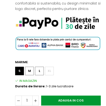
confortabila si sustenabila, cu design minimalist si
logo discret, perfecta pentru purtare zilnica.
MARIME
:
S
M
L
XL
Durata de livrare:
1-3 zile lucratoare
ADAUGA IN COS