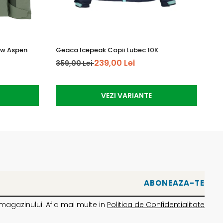
ow Aspen
Geaca Icepeak Copii Lubec 10K
Ma
239,00 Lei
359,00 Lei
64
VEZI VARIANTE
magazinului. Afla mai multe in
Politica de Confidentialitate