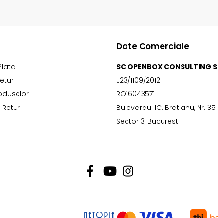
Date Comerciale
Plata
SC OPENBOX CONSULTING S
Retur
J23/1109/2012
oduselor
RO16043571
 Retur
Bulevardul IC. Bratianu, Nr. 35
Sector 3, Bucuresti