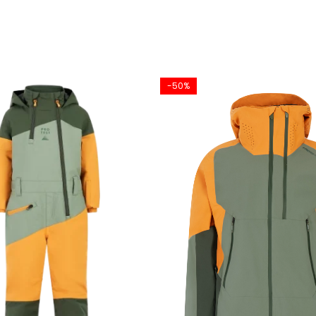
-50%
asic