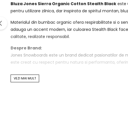
Bluza Jones Sierra Organic Cotton Stealth Black
este 
pentru utilizare zilnica, dar inspirata de spiritul montan, b
Materialul din bumbac organic ofera respirabilitate si o senz
adauga un accent modern, iar culoarea Stealth Black face c
calitate, realizate responsabil.
Despre Brand:
Jones Snowboards este un brand dedicat pasionatilor de mun
este creat cu respect pentru natura si performanta, oferind 
Specificatii tehnice:
VEZI MAI MULT
Material: 100% bumbac organic
Croiala: Regular fit
Respirabilitate: Naturala, specifica fibrelor de bumbac
Certificare: Material organic, prietenos cu mediul
Elemente functionale:
Guler rotund clasic