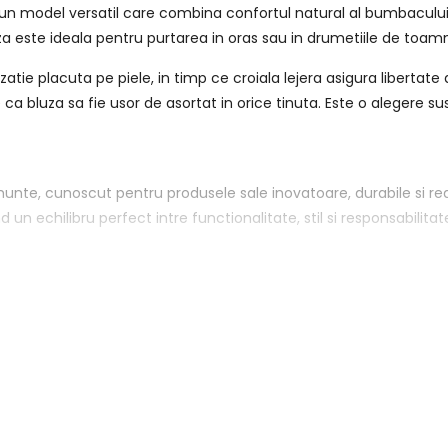
un model versatil care combina confortul natural al bumbacului 
luza este ideala pentru purtarea in oras sau in drumetiile de toamn
atie placuta pe piele, in timp ce croiala lejera asigura libertate
a bluza sa fie usor de asortat in orice tinuta. Este o alegere 
te, cunoscut pentru produsele sale inovatoare, durabile si real
un echilibru perfect intre functionalitate, stil si responsabilitat