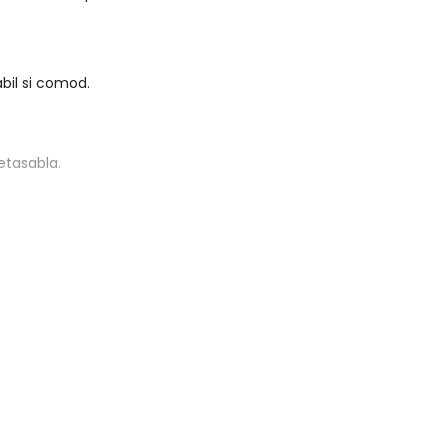
abil si comod.
turi merino cu captuseala detasabla