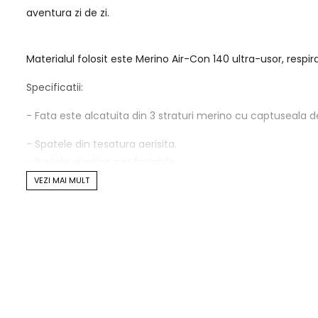
aventura zi de zi.
Materialul folosit este Merino Air-Con 140 ultra-usor, respir
Specificatii:
- Fata este alcatuita din 3 stra
- Spatele din tesatura aerisita.
- Bretele elastice confortabile.
- Elastic clasic Mons Royale sub bust.
VEZI MAI MULT