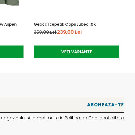
ow Aspen
Geaca Icepeak Copii Lubec 10K
Ma
239,00 Lei
359,00 Lei
64
VEZI VARIANTE
magazinului. Afla mai multe in
Politica de Confidentialitate