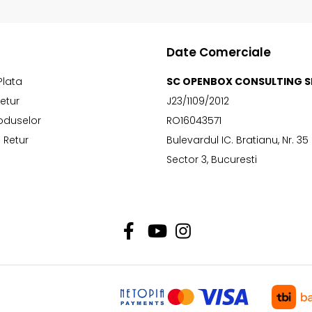
Date Comerciale
Plata
SC OPENBOX CONSULTING S
Retur
J23/1109/2012
oduselor
RO16043571
 Retur
Bulevardul IC. Bratianu, Nr. 35
Sector 3, Bucuresti