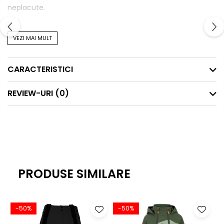
neplacute.
Caracteristici
:
VEZI MAI MULT
-Material 100% merino
-Rezista la mirosuri
CARACTERISTICI
-Dublu strat de lana
-Ofera respirabilitate
REVIEW-URI
(0)
-Ofera caldura constanta
PRODUSE SIMILARE
-50%
-50%