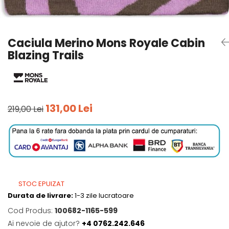
Tricouri
Accesorii personalizare
Pantaloni outdoor
Sosete Outdoor
Caciula Merino Mons Royale Cabin
Curele
Blazing Trails
Sepci
Bustiere
Underwear
131,00 Lei
219,00 Lei
STOC EPUIZAT
Durata de livrare:
1-3 zile lucratoare
Cod Produs:
100682-1165-599
Ai nevoie de ajutor?
+4 0762.242.646