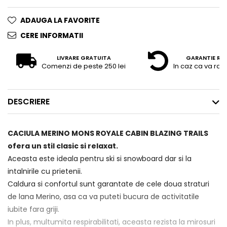
ADAUGA LA FAVORITE
CERE INFORMATII
LIVRARE GRATUITA
GARANTIE RE
Comenzi de peste 250 lei
In caz ca va raz
DESCRIERE
CACIULA MERINO MONS ROYALE CABIN BLAZING TRAILS
ofera un stil clasic si relaxat.
Aceasta este ideala pentru ski si snowboard dar si la
intalnirile cu prietenii.
Caldura si confortul sunt garantate de cele doua straturi
de lana Merino, asa ca va puteti bucura de activitatile
iubite fara griji.
In plus, multumita respirabilitati, aceasta rezista la mirosuri