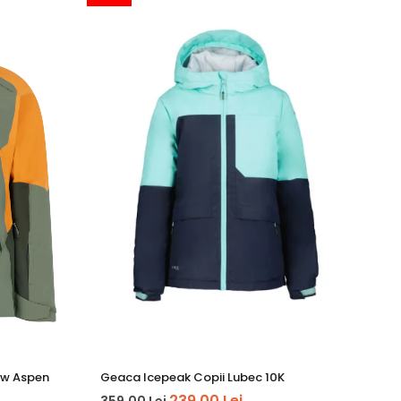
ow Aspen
Geaca Icepeak Copii Lubec 10K
Ma
239,00 Lei
359,00 Lei
64