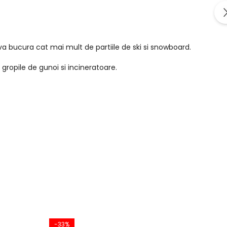
 va bucura cat mai mult de partiile de ski si snowboard.
gropile de gunoi si incineratoare.
-33%
-2