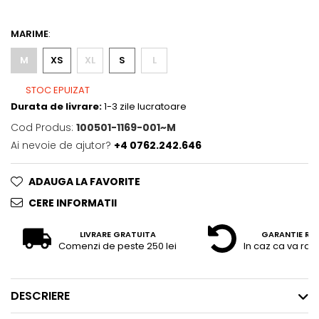
MARIME
:
M
XS
XL
S
L
STOC EPUIZAT
Durata de livrare:
1-3 zile lucratoare
Cod Produs:
100501-1169-001~M
Ai nevoie de ajutor?
+4 0762.242.646
ADAUGA LA FAVORITE
CERE INFORMATII
LIVRARE GRATUITA
GARANTIE RE
Comenzi de peste 250 lei
In caz ca va raz
DESCRIERE