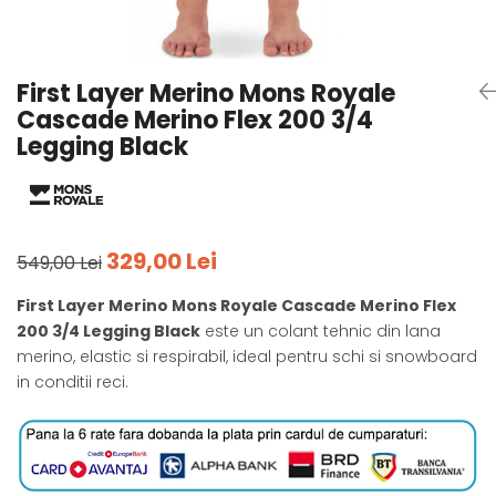
Tricouri
Accesorii personalizare
Pantaloni outdoor
Sosete Outdoor
First Layer Merino Mons Royale
Curele
Cascade Merino Flex 200 3/4
Sepci
Legging Black
Bustiere
Underwear
329,00 Lei
549,00 Lei
First Layer Merino Mons Royale Cascade Merino Flex
200 3/4 Legging Black
este un colant tehnic din lana
merino, elastic si respirabil, ideal pentru schi si snowboard
in conditii reci.