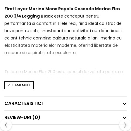
First Layer Merino Mons Royale Cascade Merino Flex
200 3/4 Legging Black
este conceput pentru
performanta si confort in zilele reci, fiind ideal ca strat de
baza pentru schi, snowboard sau activitati outdoor. Acest
colant tehnic combina caldura naturala a lanii merino cu
elasticitatea materialelor moderne, oferind libertate de
miscare si respirabilitate excelenta.
Tesatura Merino Flex 200 este special dezvoltata pentru a
mentine rezistenta si elasticitatea pe termen lung, fara sa
VEZI MAI MULT
sacrifice beneficiile clasice ale lanii merino: reglarea
temperaturii, respirabilitatea si rezistenta la mirosuri.
Lungimea 3/4 este perfecta pentru a fi purtata cu clapari
CARACTERISTICI
sau boots de snowboard, eliminand disconfortul la glezna.
REVIEW-URI
(0)
Despre Brand:
Mons Royale este un brand premium din Noua Zeelanda,