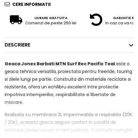
CERE INFORMATII
LIVRARE GRATUITA
GARANTIE RE
Comenzi de peste 250 lei
In caz ca va raz
DESCRIERE
Geaca Jones Barbati MTN Surf Rec Pacific Teal
este o
geaca tehnica versatila, proiectata pentru freeride, touring
si zilele lungi pe partie. Construita din materiale reciclate si
rezistente, ofera un echilibru excelent intre protectie
impotriva intemperiilor, respirabilitate si libertate de
miscare.
Realizata cu membrana 2L impermeabila si respirabila (20K
/ 20K), aceasta geaca asigura confort in conditii de
ninsoare, ploaie usoara si vant puternic. Cusaturile complet
lipite si tratamentul hidrofug DWR fara PFC adauga