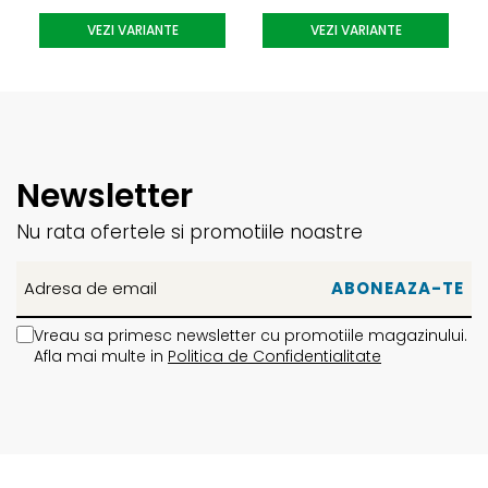
Uscare la temperatura joasa
VEZI VARIANTE
VEZI VARIANTE
Nu se calca
Nu se curata chimic
Despre brandul Jones:
Jones Snowboards este un brand premium, recunoscut la
Newsletter
nivel mondial pentru echipamente de freeride si touring de
inalta performanta. Produsele sunt dezvoltate de rideri
Nu rata ofertele si promotiile noastre
profesionisti, construite din materiale premium si
sustenabile. Pretul reflecta tehnologiile avansate,
durabilitatea si angajamentul brandului fata de protectia
mediului.
Vreau sa primesc newsletter cu promotiile magazinului.
Afla mai multe in
Politica de Confidentialitate