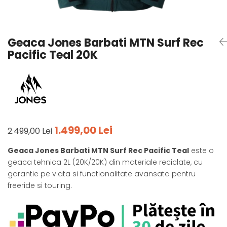
Tricouri
Accesorii personalizare
Pantaloni outdoor
Sosete Outdoor
Geaca Jones Barbati MTN Surf Rec
Curele
Pacific Teal 20K
Sepci
Bustiere
Underwear
1.499,00 Lei
2.499,00 Lei
Geaca Jones Barbati MTN Surf Rec Pacific Teal
este o
geaca tehnica 2L (20K/20K) din materiale reciclate, cu
garantie pe viata si functionalitate avansata pentru
freeride si touring.