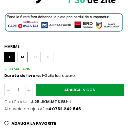
MARIME
:
L
M
XL
S
Durata de livrare:
1-3 zile lucratoare
ADAUGA IN COS
Cod Produs:
J.25.JKM.MTS.BU~L
Ai nevoie de ajutor?
+4 0762.242.646
ADAUGA LA FAVORITE