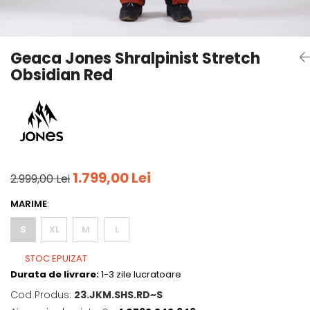
Tricouri
Accesorii personalizare
Pantaloni outdoor
Sosete Outdoor
Geaca Jones Shralpinist Stretch
Curele
Obsidian Red
Sepci
Bustiere
Underwear
1.799,00 Lei
2.999,00 Lei
MARIME
:
S
XL
M
L
STOC EPUIZAT
Durata de livrare:
1-3 zile lucratoare
Cod Produs:
23.JKM.SHS.RD~S