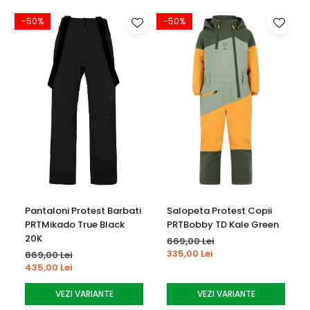
prin impermeabilitate si respirabilitate.
-50%
-50%
Pantaloni Protest Barbati
Salopeta Protest Copii
PRTMikado True Black
PRTBobby TD Kale Green
20K
669,00 Lei
335,00 Lei
869,00 Lei
435,00 Lei
Shralpinist Stretch 3L este o jacheta usoara, cu un fit
VEZI VARIANTE
VEZI VARIANTE
regular, pentru zilele dinamice pe munte. Aceasta este