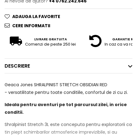
Ai nevoie de ajutor?
+4 0762.242.646
ADAUGA LA FAVORITE
CERE INFORMATII
LIVRARE GRATUITA
GARANTIE RE
Comenzi de peste 250 lei
In caz ca va raz
DESCRIERE
Geaca Jones SHRALPINIST STRETCH OBSIDIAN RED
- versatilitate pentru toate conditiile, confortul de zi cu zi.
Ideala pentru aventuri pe tot parcursul zilei, in orice
conditii.
Shralpinist Stretch 3L este conceputa pentru exploratorii ca
tin piept schimbarilor atmosferice imprevizibile, si au