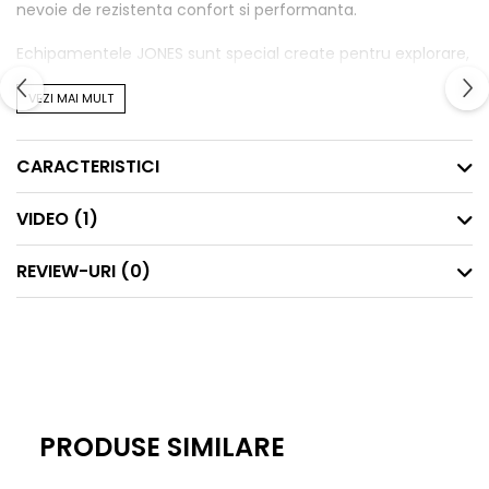
nevoie de rezistenta confort si performanta.
Echipamentele JONES sunt special create pentru explorare,
de la expeditii pana la zilele petrecute in resort. Gama de
VEZI MAI MULT
Softgoods Jones acopera toate necesitatiile tale montane.
CARACTERISTICI
VIDEO
(1)
REVIEW-URI
(0)
Cand vine vorba de calitate, fara compromisuri, aceasta
este deviza Jones. Pentru a te bucura la maxim de lumea
PRODUSE SIMILARE
outdoor nevoia de un outfit de calitate este esentiala, si