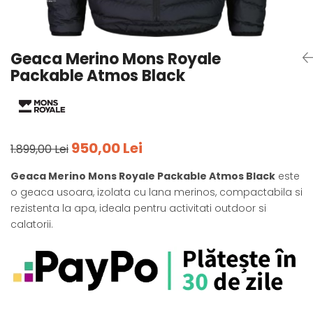
Tricouri
Accesorii personalizare
Pantaloni outdoor
Sosete Outdoor
Geaca Merino Mons Royale
Curele
Packable Atmos Black
Sepci
Bustiere
Underwear
950,00 Lei
1.899,00 Lei
Geaca Merino Mons Royale Packable Atmos Black
este
o geaca usoara, izolata cu lana merinos, compactabila si
rezistenta la apa, ideala pentru activitati outdoor si
calatorii.