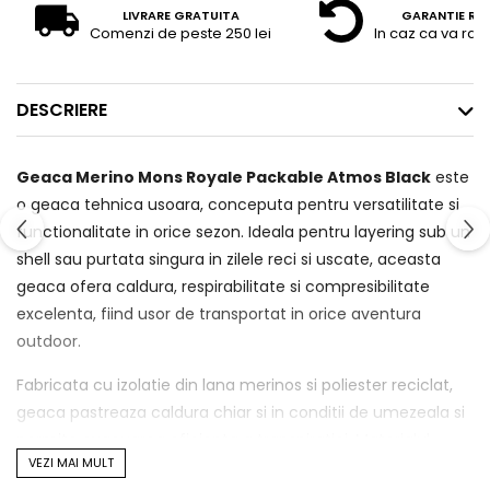
LIVRARE GRATUITA
GARANTIE RE
Comenzi de peste 250 lei
In caz ca va raz
DESCRIERE
Geaca Merino Mons Royale Packable Atmos Black
este
o geaca tehnica usoara, conceputa pentru versatilitate si
functionalitate in orice sezon. Ideala pentru layering sub un
shell sau purtata singura in zilele reci si uscate, aceasta
geaca ofera caldura, respirabilitate si compresibilitate
excelenta, fiind usor de transportat in orice aventura
outdoor.
Fabricata cu izolatie din lana merinos si poliester reciclat,
geaca pastreaza caldura chiar si in conditii de umezeala si
permite evacuarea eficienta a transpiratiei. Materialul
VEZI MAI MULT
exterior rezistent la vant si tratamentul hidrofug DWR