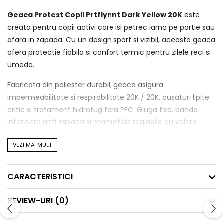
Geaca Protest Copii Prtflynnt Dark Yellow 20K
este
creata pentru copii activi care isi petrec iarna pe partie sau
afara in zapada. Cu un design sport si vizibil, aceasta geaca
ofera protectie fiabila si confort termic pentru zilele reci si
umede.
Fabricata din poliester durabil, geaca asigura
impermeabilitate si respirabilitate 20K / 20K, cusaturi lipite
critic si tratament hidrofug fara PFC. Gluga fixa, banda
interioara anti zapada si mansetele reglabile cu velcro
garanteaza izolare optima. Buzunarul pentru ski pass,
VEZI MAI MULT
buzunarele laterale si buzunarul interior adauga
functionalitate esentiala pentru o zi reusita pe munte.
CARACTERISTICI
Specificatii tehnice:
REVIEW-URI
(0)
Impermeabilitate/Respirabilitate: 20K / 20K