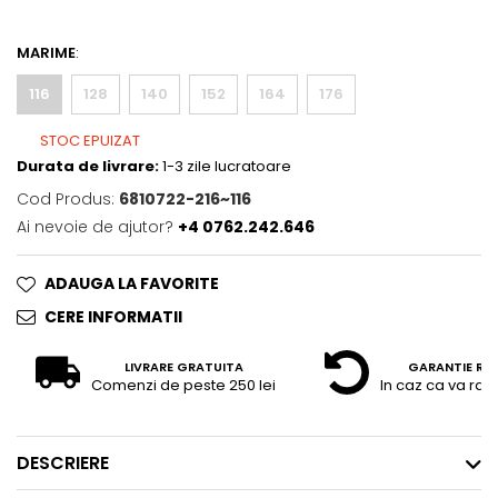
MARIME
:
116
128
140
152
164
176
STOC EPUIZAT
Durata de livrare:
1-3 zile lucratoare
Cod Produs:
6810722-216~116
Ai nevoie de ajutor?
+4 0762.242.646
ADAUGA LA FAVORITE
CERE INFORMATII
LIVRARE GRATUITA
GARANTIE RE
Comenzi de peste 250 lei
In caz ca va raz
DESCRIERE