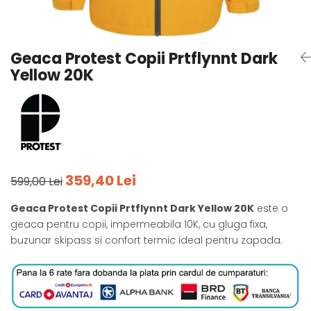
Tricouri
Accesorii personalizare
Pantaloni outdoor
Sosete Outdoor
Geaca Protest Copii Prtflynnt Dark
Curele
Yellow 20K
Sepci
Bustiere
Underwear
359,40 Lei
599,00 Lei
Geaca Protest Copii Prtflynnt Dark Yellow 20K
este o
geaca pentru copii, impermeabila 10K, cu gluga fixa,
buzunar skipass si confort termic ideal pentru zapada.