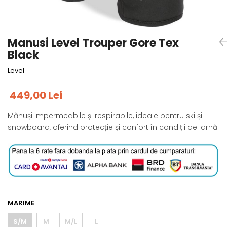
Tricouri
Accesorii personalizare
Pantaloni outdoor
Sosete Outdoor
Manusi Level Trouper Gore Tex
Curele
Black
Sepci
Level
Bustiere
449,00 Lei
Underwear
Mănuși impermeabile și respirabile, ideale pentru ski și
snowboard, oferind protecție și confort în condiții de iarnă.
MARIME
:
S/M
M
M/L
L