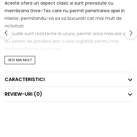
Aceste ofera un aspect clasic si sunt prevazute cu
membrana Gore-Tex care nu permit penetrarea apei in
nterior, permitandu-va sa va bucurati cat mai mult de
activitati.
Manusile sunt rezistente la uzura, permit orice miscare si
au sistem de prindere prin curea reglabila pentru mai
multa protectie si potrivire.
VEZI MAI MULT
Caracteristici
:
- Manseta scurta
CARACTERISTICI
- Curea reglabila
- Impermeabile
REVIEW-URI
(0)
- Rezistenta la uzura
- Izolare: Hidrofill, Fibrefill
Tehnologii:
-
Membrana Gore-Tex este utilizata in echipamente
pentru profesionisti. Spatiile dintre aceste fibre