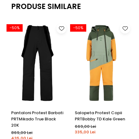
microscopice sunt de 20.000 ori mai dense decat o
PRODUSE SIMILARE
picatura de apa si de 700 ori mai largi decat vaporul de
transpiratie. De aici rezulta proprietatea membranei Gore-
Tex de a fi impermeabila (nu lasa apa sa treaca in interior)
-50%
-50%
si totodata asigura respirabilitatea echipamentului
(permite vaporilor de transpiratie sa iasa la exterior). De
asemenea, vantul este complet blocat, ceea ce permite
mentinerea temperaturii corpului. Membrana Gore-Tex
este destinata utilizarii in conditii de temperatura scazuta
prin urmare, articolele cu membrana Gore-Tex sunt
recomandate in activitati outdoor precum alpinismul,
sporturile de iarna, drumetii, expeditii si calatorii. Toate
membranele sunt testate in laboratoarele Gore si
prototipurile sunt riguros testate in mediul natural in cele
mai dure conditii de vreme.
Pantaloni Protest Barbati
Salopeta Protest Copii
PRTMikado True Black
PRTBobby TD Kale Green
20K
669,00 Lei
335,00 Lei
869,00 Lei
435,00 Lei