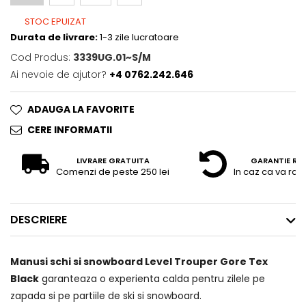
STOC EPUIZAT
Durata de livrare:
1-3 zile lucratoare
Cod Produs:
3339UG.01~S/M
Ai nevoie de ajutor?
+4 0762.242.646
ADAUGA LA FAVORITE
CERE INFORMATII
LIVRARE GRATUITA
GARANTIE RE
Comenzi de peste 250 lei
In caz ca va raz
DESCRIERE
Manusi schi si snowboard Level Trouper Gore Tex
Black
garanteaza o experienta calda pentru zilele pe
zapada si pe partiile de ski si snowboard.