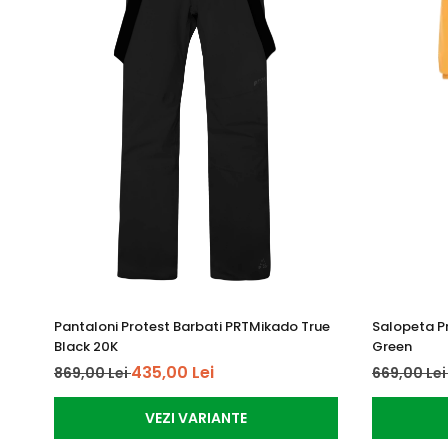
Pantaloni Protest Barbati PRTMikado True
Salopeta P
Black 20K
Green
435,00 Lei
869,00 Lei
669,00 Le
VEZI VARIANTE