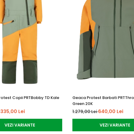
rotest Copii PRTBobby TD Kale
Geaca Protest Barbati PRTThr
Green 20K
335,00 Lei
640,00 Lei
i
1.279,00 Lei
VEZI VARIANTE
VEZI VARIANTE