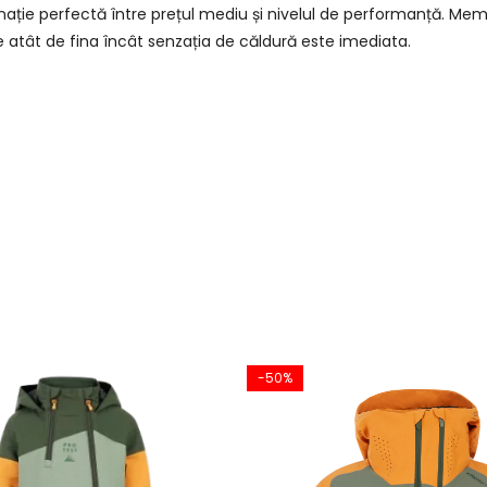
ație perfectă între prețul mediu și nivelul de performanță. Me
te atât de fina încât senzația de căldură este imediata.
-50%