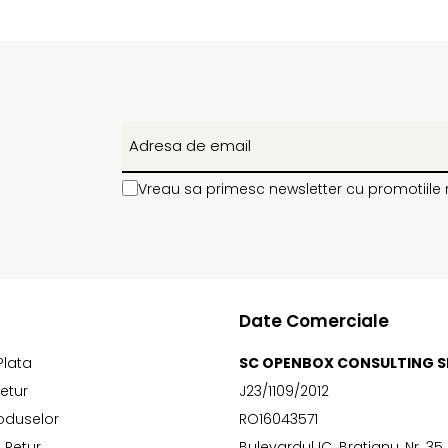
Vreau sa primesc newsletter cu promotiile 
Date Comerciale
Plata
SC OPENBOX CONSULTING S
Retur
J23/1109/2012
oduselor
RO16043571
 Retur
Bulevardul IC. Bratianu, Nr. 35