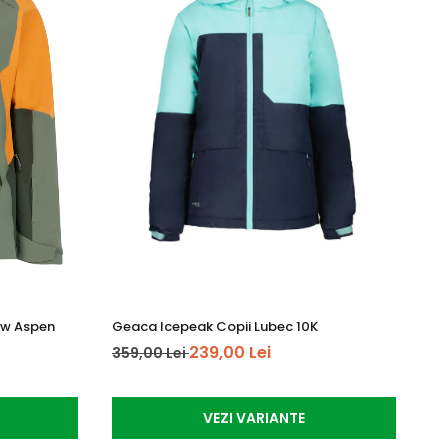
ow Aspen
Geaca Icepeak Copii Lubec 10K
Ma
239,00 Lei
359,00 Lei
64
VEZI VARIANTE