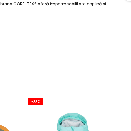
mbrana GORE-TEX® oferă impermeabilitate deplină și
-33%
-2