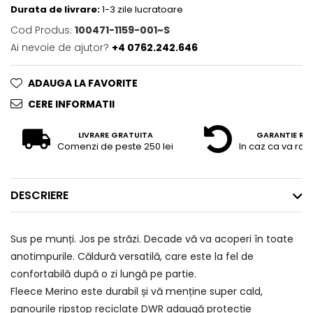
Durata de livrare:
1-3 zile lucratoare
Cod Produs:
100471-1159-001~S
Ai nevoie de ajutor?
+4 0762.242.646
ADAUGA LA FAVORITE
CERE INFORMATII
LIVRARE GRATUITA
GARANTIE RE
Comenzi de peste 250 lei
In caz ca va raz
DESCRIERE
Sus pe munți. Jos pe străzi. Decade vă va acoperi în toate
anotimpurile. Căldură versatilă, care este la fel de
confortabilă după o zi lungă pe partie.
Fleece Merino este durabil și vă menține super cald,
panourile ripstop reciclate DWR adaugă protecție