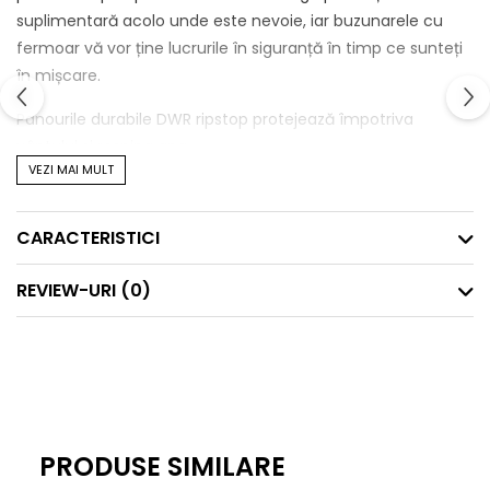
suplimentară acolo unde este nevoie, iar buzunarele cu
fermoar vă vor ține lucrurile în siguranță în timp ce sunteți
în mișcare.
Panourile durabile DWR ripstop protejează împotriva
vântului și resping apa
VEZI MAI MULT
Buzunare cu fermoar
Buzunar frontal de depozitare
Cârlig la tiv pentru controlul curentului de aer.
CARACTERISTICI
Tesatura: Merino Fleece
Greutate: 265gsm
REVIEW-URI
(0)
Amestec: 59% poliester reciclat 36% lână Merino 5% elastan
PRODUSE SIMILARE