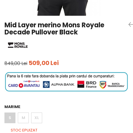
Tricouri
Accesorii personalizare
Pantaloni outdoor
Sosete Outdoor
Mid Layer merino Mons Royale
Curele
Decade Pullover Black
Sepci
Bustiere
Underwear
509,00 Lei
849,00 Lei
MARIME
:
S
M
XL
STOC EPUIZAT