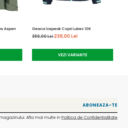
ow Aspen
Geaca Icepeak Copii Lubec 10K
Ma
239,00 Lei
359,00 Lei
64
VEZI VARIANTE
magazinului. Afla mai multe in
Politica de Confidentialitate