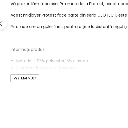
Vă prezentăm fabulosul Prtumae de la Protest, exact ceea 
Acest midlayer Protest face parte din seria GEOTECH, este r
Prtumae are un guler înalt pentru a ține la distanță frigul 
Informații produs:
Material - 95% polyester, 5% elastan
Buzunare laterale cu fermoar
Închidere cu fermoar
VEZI MAI MULT
Prtumae de la Protest, fă cunoștință cu noul tău midlayer-