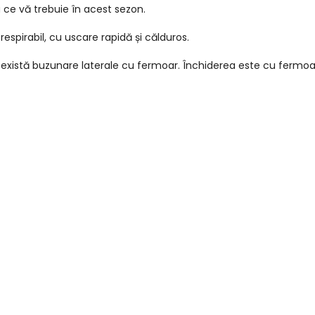
ce vă trebuie în acest sezon.
espirabil, cu uscare rapidă și călduros.
și există buzunare laterale cu fermoar. Închiderea este cu fermoa
ul tău preferat.