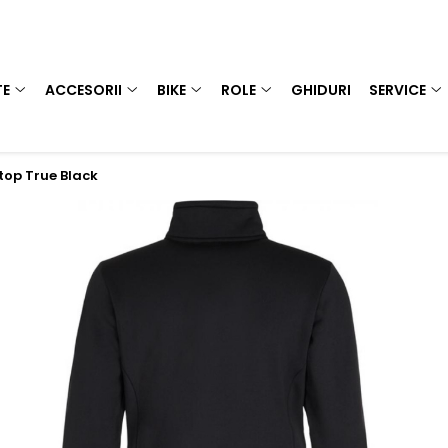
TE
ACCESORII
BIKE
ROLE
GHIDURI
SERVICE
 top True Black