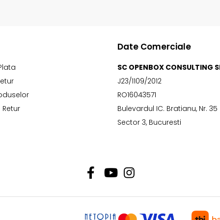
Date Comerciale
Plata
SC OPENBOX CONSULTING S
Retur
J23/1109/2012
oduselor
RO16043571
 Retur
Bulevardul IC. Bratianu, Nr. 35
Sector 3, Bucuresti