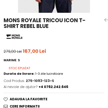
Tricouri
Accesorii personalizare
Pantaloni outdoor
Sosete Outdoor
MONS ROYALE TRICOU ICON T-
Curele
SHIRT REBEL BLUE
Sepci
Bustiere
Underwear
167,00 Lei
279,00 Lei
MARIME
:
S
STOC EPUIZAT
Durata de livrare:
1-3 zile lucratoare
Cod Produs:
275-1093-123~S
Ai nevoie de ajutor?
+4 0762.242.646
ADAUGA LA FAVORITE
CERE INFORMATII