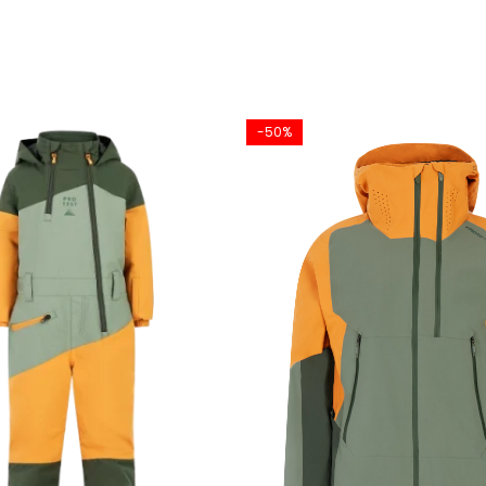
e mare de absorbtie
-50%
rtat singur