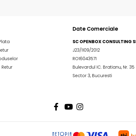
Date Comerciale
Plata
SC OPENBOX CONSULTING S
Retur
J23/1109/2012
oduselor
RO16043571
 Retur
Bulevardul IC. Bratianu, Nr. 35
Sector 3, Bucuresti