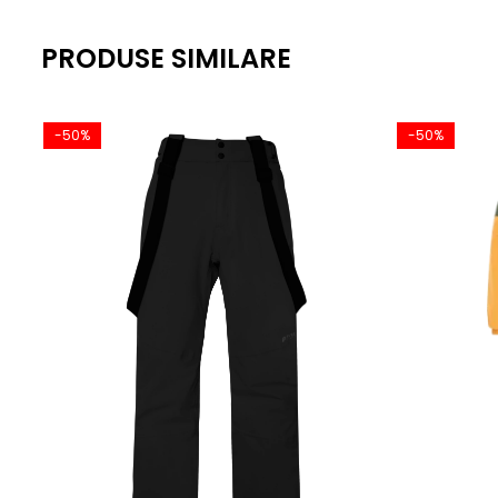
Versatilitate pentru diferite stiluri de purtare
PRODUSE SIMILARE
Ideal pentru activitati outdoor in conditii racoroase
Fibra naturala, confortabila la atingere si cu capacitat
-50%
-50%
Potrivire si marimi:
Marime: Universala
Recomandare: Potrivit pentru stratificare usoara sau pu
Intretinere:
Spalare la temperatura recomandata pe eticheta
Nu se folosesc inalbitori
Uscare la temperatura joasa
Nu se calca