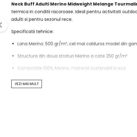
Neck Buff Adulti Merino Midweight Melange Tourmali
termica in conditii racoroase. Ideal pentru activitati outdoo
adulti si pentru sezonul rece.
Specificatii tehnice:
Lana Merino: 500 gr/m², cel mai calduros model din ga
Structura din doua straturi Merino a cate 250 gr/m²
Compozitie 100% Merino, material sustenabil si eco
Design confortabil, marime universala
VEZI MAI MULT
Termo-reglare naturala, optimizeaza temperatura corp
Manufactura prietenoasa cu mediul, din surse regenera
Elemente functionale:
Protectie in dublu strat, caldura maxima