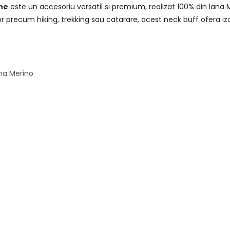
ne
este un accesoriu versatil si premium, realizat 100% din lana
r precum hiking, trekking sau catarare, acest neck buff ofera izola
ma Merino
ului
bile