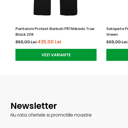
Nu se curata chimic
Pantaloni Protest Barbati PRTMikado True
Salopeta P
Black 20K
Green
435,00 Lei
869,00 Lei
669,00 Le
VEZI VARIANTE
Newsletter
Nu rata ofertele si promotiile noastre