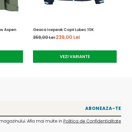
ow Aspen
Geaca Icepeak Copii Lubec 10K
Ma
239,00 Lei
359,00 Lei
64
VEZI VARIANTE
magazinului. Afla mai multe in
Politica de Confidentialitate