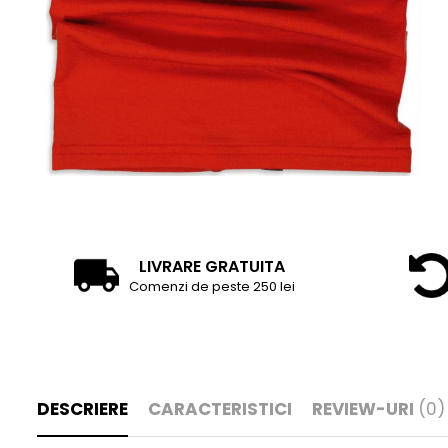
Tricouri
Accesorii personalizare
Pantaloni outdoor
Sosete Outdoor
Curele
Sepci
Bustiere
Underwear
LIVRARE GRATUITA
Comenzi de peste 250 lei
DESCRIERE
CARACTERISTICI
REVIEW-URI
(0)