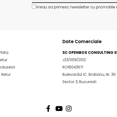
Vreau sa primesc newsletter cu promotiile 
Date Comerciale
Plata
SC OPENBOX CONSULTING S
Retur
J23/1109/2012
oduselor
RO16043571
 Retur
Bulevardul IC. Bratianu, Nr. 35
Sector 3, Bucuresti