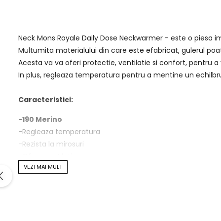
Neck Mons Royale Daily Dose Neckwarmer - este o piesa impo
Multumita materialului din care este efabricat, gulerul poat
Acesta va va oferi protectie, ventilatie si confort, pentru 
In plus, regleaza temperatura pentru a mentine un echilbru s
Caracteristici:
-190 Merino
-Regleaza temperatura
-Rezista la mirosuri
-Ofera ventilatie
VEZI MAI MULT
-Ofera caldura
-Transport facil
-Material: 100% Lana Merino