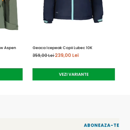
ow Aspen
Geaca Icepeak Copii Lubec 10K
Ma
239,00 Lei
359,00 Lei
64
VEZI VARIANTE