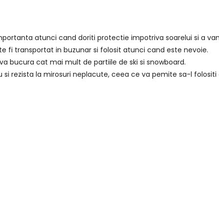
rtanta atunci cand doriti protectie impotriva soarelui si a van
e fi transportat in buzunar si folosit atunci cand este nevoie.
a va bucura cat mai mult de partiile de ski si snowboard.
i rezista la mirosuri neplacute, ceea ce va pemite sa-l folositi 