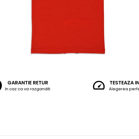
GARANTIE RETUR
TESTEAZA I
In caz ca va razganditi
Alegerea perf