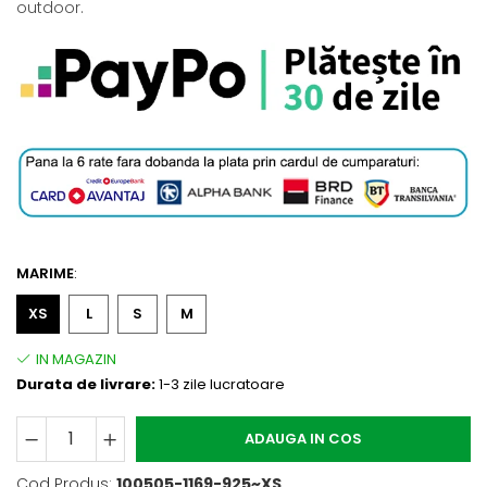
outdoor.
MARIME
:
XS
L
S
M
Durata de livrare:
1-3 zile lucratoare
ADAUGA IN COS
Cod Produs:
100505-1169-925~XS