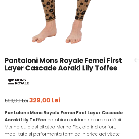
Tricouri
Accesorii personalizare
Pantaloni outdoor
Sosete Outdoor
Curele
Sepci
Bustiere
Underwear
Pantaloni Mons Royale Femei First
Layer Cascade Aoraki Lily Toffee
329,00 Lei
599,00 Lei
Pantalonii Mons Royale Femei First Layer Cascade
Aoraki Lily Toffee
combina caldura naturala a lânii
Merino cu elasticitatea Merino Flex, oferind confort,
mobilitate si performanta termica in orice activitate