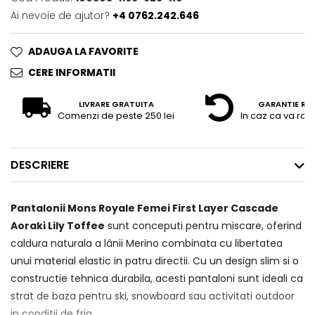
Ai nevoie de ajutor?
+4 0762.242.646
ADAUGA LA FAVORITE
CERE INFORMATII
LIVRARE GRATUITA
GARANTIE RE
Comenzi de peste 250 lei
In caz ca va raz
DESCRIERE
Pantalonii Mons Royale Femei First Layer Cascade
Aoraki Lily Toffee
sunt conceputi pentru miscare, oferind
caldura naturala a lânii Merino combinata cu libertatea
unui material elastic in patru directii. Cu un design slim si o
constructie tehnica durabila, acesti pantaloni sunt ideali ca
strat de baza pentru ski, snowboard sau activitati outdoor
in conditii de frig.