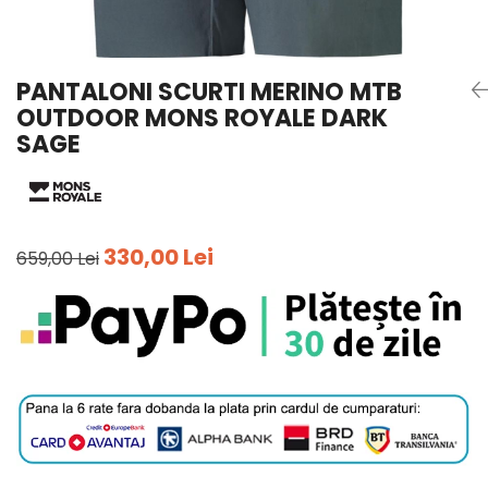
Tricouri
Accesorii personalizare
Pantaloni outdoor
Sosete Outdoor
PANTALONI SCURTI MERINO MTB
Curele
OUTDOOR MONS ROYALE DARK
Sepci
SAGE
Bustiere
Underwear
330,00 Lei
659,00 Lei