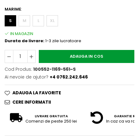
MARIME
:
S
M
L
XL
Durata de livrare:
1-3 zile lucratoare
ADAUGA IN COS
Cod Produs:
100552-1169-561~S
Ai nevoie de ajutor?
+4 0762.242.646
ADAUGA LA FAVORITE
CERE INFORMATII
LIVRARE GRATUITA
GARANTIE RE
Comenzi de peste 250 lei
In caz ca va raz