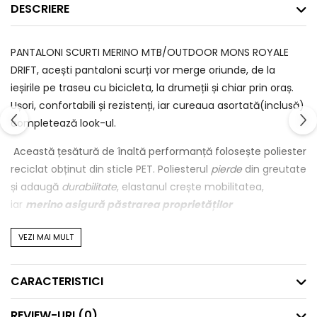
DESCRIERE
PANTALONI SCURTI MERINO MTB/OUTDOOR MONS ROYALE
DRIFT, acești pantaloni scurți vor merge oriunde, de la
ieșirile pe traseu cu bicicleta, la drumeții și chiar prin oraș.
Ușori, confortabili și rezistenți, iar cureaua asortată(inclusă)
completează look-ul.
Această țesătură de înaltă performanță folosește poliester
reciclat obținut din sticle PET. Poliesterul
pierde
din greutate
și adaugă
durabilitate
, elastanul crește mobilitatea,
iar
merino asigură păstrarea proprietăților
- reglarea temperaturii coprului
VEZI MAI MULT
-evaporarea transpirației
CARACTERISTICI
-nu menține mirosuri neplăcute
REVIEW-URI
(0)