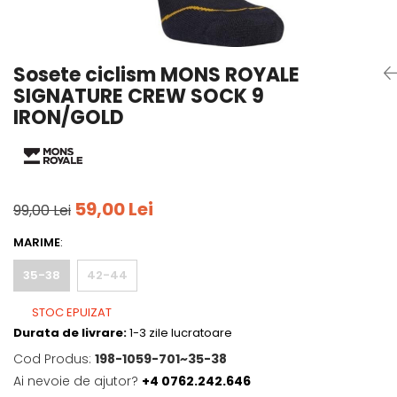
Tricouri
Accesorii personalizare
Pantaloni outdoor
Sosete Outdoor
Sosete ciclism MONS ROYALE
Curele
SIGNATURE CREW SOCK 9
Sepci
IRON/GOLD
Bustiere
Underwear
59,00 Lei
99,00 Lei
MARIME
:
35-38
42-44
STOC EPUIZAT
Durata de livrare:
1-3 zile lucratoare
Cod Produs:
198-1059-701~35-38
Ai nevoie de ajutor?
+4 0762.242.646