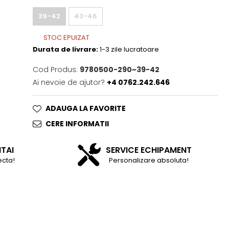
39-42
43-46
STOC EPUIZAT
Durata de livrare:
1-3 zile lucratoare
Cod Produs:
9780500-290~39-42
Ai nevoie de ajutor?
+4 0762.242.646
ADAUGA LA FAVORITE
CERE INFORMATII
NTAI
SERVICE ECHIPAMENT
ecta!
Personalizare absoluta!