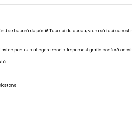
când se bucură de pârtii! Tocmai de aceea, vrem să faci cunoșt
lastan pentru o atingere moale. Imprimeul grafic conferă acesto
tă.
elastane