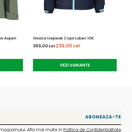
ow Aspen
Geaca Icepeak Copii Lubec 10K
Ma
239,00 Lei
359,00 Lei
64
VEZI VARIANTE
magazinului. Afla mai multe in
Politica de Confidentialitate