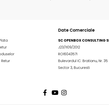
Date Comerciale
Plata
SC OPENBOX CONSULTING S
Retur
J23/1109/2012
oduselor
RO16043571
 Retur
Bulevardul IC. Bratianu, Nr. 35
Sector 3, Bucuresti