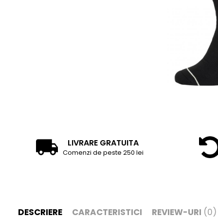
Tricouri
Accesorii personalizare
Pantaloni outdoor
Sosete Outdoor
Curele
Sepci
Bustiere
Underwear
LIVRARE GRATUITA
Comenzi de peste 250 lei
DESCRIERE
CARACTERISTICI
REVIEW-URI
(0)