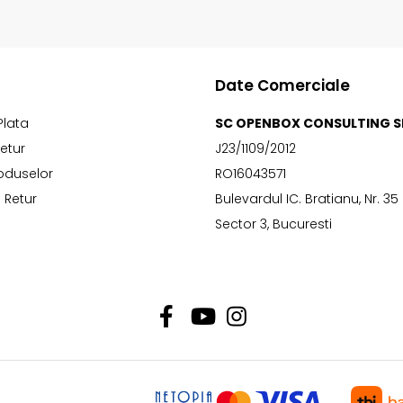
Date Comerciale
Plata
SC OPENBOX CONSULTING S
Retur
J23/1109/2012
oduselor
RO16043571
 Retur
Bulevardul IC. Bratianu, Nr. 35
Sector 3, Bucuresti