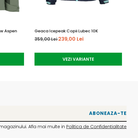
ow Aspen
Geaca Icepeak Copii Lubec 10K
Ma
239,00 Lei
359,00 Lei
64
VEZI VARIANTE
magazinului. Afla mai multe in
Politica de Confidentialitate