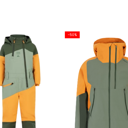
 precisa
-50%