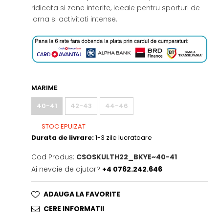
ridicata si zone intarite, ideale pentru sporturi de
iarna si activitati intense.
MARIME
:
40-41
42-43
44-46
STOC EPUIZAT
Durata de livrare:
1-3 zile lucratoare
Cod Produs:
CSOSKULTH22_BKYE~40-41
Ai nevoie de ajutor?
+4 0762.242.646
ADAUGA LA FAVORITE
CERE INFORMATII