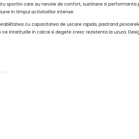
 sportivi care au nevoie de confort, sustinere si performanta 
une in timpul activitatilor intense.
rabilitatea cu capacitatea de uscare rapida, pastrand picioarel
ce intariturile in calcai si degete cresc rezistenta la uzura. Desi
pida
uta