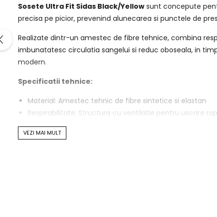
Sosete Ultra Fit Sidas Black/Yellow
sunt concepute pentru
precisa pe picior, prevenind alunecarea si punctele de presi
Realizate dintr-un amestec de fibre tehnice, combina respi
imbunatatesc circulatia sangelui si reduc oboseala, in timp 
modern.
Specificatii tehnice:
Material: Amestec tehnic de fibre sintetice si elastan
Respirabilitate: Structura cu ventilatie pentru uscare ra
Zone intarite: Calcai si degete pentru durabilitate cresc
VEZI MAI MULT
Compresie: Usoara, pentru sustinere musculara
Elemente functionale:
Potrivire anatomica pe picior stang/drept
Eliminare rapida a transpiratiei
Sustinere ferma in zona gleznei si a boltei plantare
Confort termic in conditii de efort intens
Potrivire si marimi: