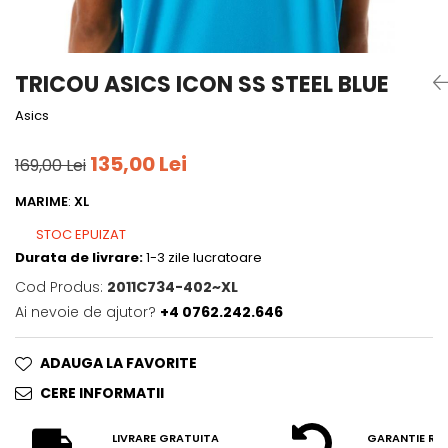
Tricouri
Accesorii personalizare
Pantaloni outdoor
Sosete Outdoor
TRICOU ASICS ICON SS STEEL BLUE
Curele
Asics
Sepci
Bustiere
135,00 Lei
169,00 Lei
Underwear
MARIME
:
XL
STOC EPUIZAT
Durata de livrare:
1-3 zile lucratoare
Cod Produs:
2011C734-402~XL
Ai nevoie de ajutor?
+4 0762.242.646
ADAUGA LA FAVORITE
CERE INFORMATII
LIVRARE GRATUITA
GARANTIE RE