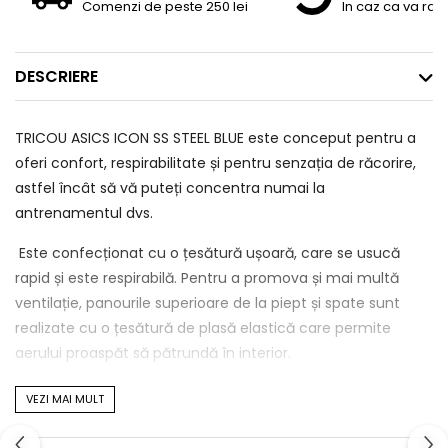
Comenzi de peste 250 lei
In caz ca va raz
DESCRIERE
TRICOU ASICS ICON SS STEEL BLUE este conceput pentru a
oferi confort, respirabilitate și pentru senzația de răcorire,
astfel încât să vă puteți concentra numai la
antrenamentul dvs.
Este confecționat cu o țesătură ușoară, care se usucă
rapid și este respirabilă. Pentru a promova și mai multă
ventilație, panourile superioare de la piept și spate sunt
realizate cu o țesătură de plasă elastică care permite
aerului proaspăt să pătrundă în interior.
În plus, construcția cu cusături plate a acestui top ajută la
VEZI MAI MULT
reducerea iritațiilor, ajutându-te să experimentezi mai
puține distrageri în timpul antrenamentului.