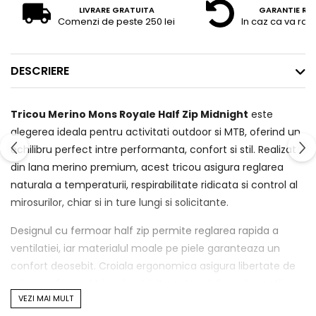
LIVRARE GRATUITA
GARANTIE RE
Comenzi de peste 250 lei
In caz ca va raz
DESCRIERE
Tricou Merino Mons Royale Half Zip Midnight
este
alegerea ideala pentru activitati outdoor si MTB, oferind un
echilibru perfect intre performanta, confort si stil. Realizat
din lana merino premium, acest tricou asigura reglarea
naturala a temperaturii, respirabilitate ridicata si control al
mirosurilor, chiar si in ture lungi si solicitante.
Designul cu fermoar half zip permite reglarea rapida a
ventilatiei, iar materialul moale pe piele garanteaza un
confort deosebit. Croiala ergonomica asigura libertate de
miscare, facand tricoul potrivit pentru ciclism, drumetii sau
VEZI MAI MULT
activitati outdoor variate.