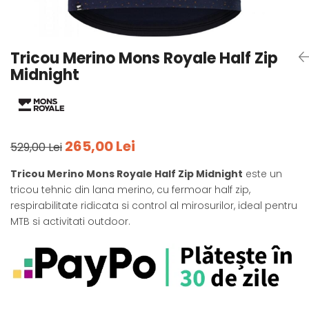
Tricouri
Accesorii personalizare
Pantaloni outdoor
Sosete Outdoor
Tricou Merino Mons Royale Half Zip
Curele
Midnight
Sepci
Bustiere
Underwear
265,00 Lei
529,00 Lei
Tricou Merino Mons Royale Half Zip Midnight
este un
tricou tehnic din lana merino, cu fermoar half zip,
respirabilitate ridicata si control al mirosurilor, ideal pentru
MTB si activitati outdoor.