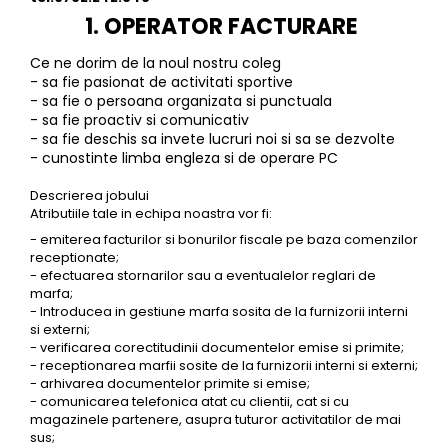
Tricouri
Accesorii personalizare
1. OPERATOR FACTURARE
Pantaloni outdoor
Sosete Outdoor
Ce ne dorim de la noul nostru coleg
- sa fie pasionat de activitati sportive
Curele
- sa fie o persoana organizata si punctuala
- sa fie proactiv si comunicativ
Sepci
- sa fie deschis sa invete lucruri noi si sa se dezvolte
Bustiere
- cunostinte limba engleza si de operare PC
Underwear
Descrierea jobului
Atributiile tale in echipa noastra vor fi:
- emiterea facturilor si bonurilor fiscale pe baza comenzilor
receptionate;
- efectuarea stornarilor sau a eventualelor reglari de
marfa;
- Introducea in gestiune marfa sosita de la furnizorii interni
si externi;
- verificarea corectitudinii documentelor emise si primite;
- receptionarea marfii sosite de la furnizorii interni si externi;
- arhivarea documentelor primite si emise;
- comunicarea telefonica atat cu clientii, cat si cu
magazinele partenere, asupra tuturor activitatilor de mai
sus;