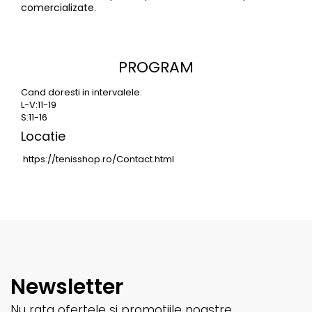
comercializate.
PROGRAM
Cand doresti in intervalele:
L-V:11-19
S:11-16
Locatie
https://tenisshop.ro/Contact.html
Newsletter
Nu rata ofertele si promotiile noastre