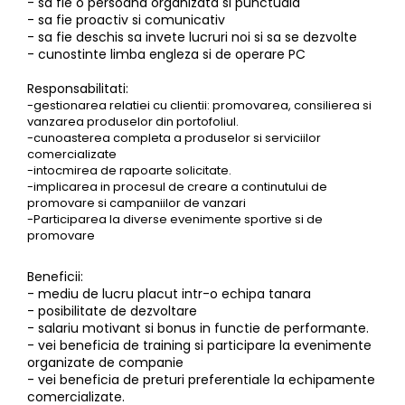
- sa fie o persoana organizata si punctuala
- sa fie proactiv si comunicativ
- sa fie deschis sa invete lucruri noi si sa se dezvolte
- cunostinte limba engleza si de operare PC
Responsabilitati:
-gestionarea relatiei cu clientii: promovarea, consilierea si
vanzarea produselor din portofoliul.
-cunoasterea completa a produselor si serviciilor
comercializate
-intocmirea de rapoarte solicitate.
-implicarea in procesul de creare a continutului de
promovare si campaniilor de vanzari
-Participarea la diverse evenimente sportive si de
promovare
Beneficii:
- mediu de lucru placut intr-o echipa tanara
- posibilitate de dezvoltare
- salariu motivant si bonus in functie de performante.
- vei beneficia de training si participare la evenimente
organizate de companie
- vei beneficia de preturi preferentiale la echipamente
comercializate.