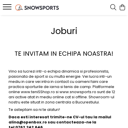
SNOWBOARD
SKI
SPLITBOARD
IMBRACAMINTE
ACCESORII
BIKE
ROLE
SERVICE
Joburi
Placi Snowboard
Schiuri
Placi Splitboard
Geci
Card Cadou
Jerseys
Role inline
Service ski & snowboard
Boots Snowboard
Clapari
Legaturi splitboard
Pantaloni
Ochelari Snow
Tricouri Bike
Accesorii si piese
Bootfitting Sidas
Legaturi snowboard
Legaturi Ski
Accesorii Splitboard
Costume ski
Ochelari Soare
Pantaloni Bike
Protectii skate
Echipamente testate
TE INVITAM IN ECHIPA NOASTRA!
Accesorii snowboard
Bete ski
Mid layer
Casti
Pantaloni MTB
Accesorii ski tura
First layer
Genti si Huse
Vino sa lucrezi intr-o echipa dinamica si profesionista,
Manusi
Rucsacuri
pasionata de sport si cu multa energie. Vei lucra intr-un
mediu in care vei intra in contact cu oameni faini care
Sosete Snow
Protectii
practica sporturile de iarna si tenis de camp. Platformele
online
www.teniSShop.ro
si
www.snowsports.ro
sunt de 12
Caciuli
Branturi
ani active atat in mediu online cat si offline. Showroom-ul
Cagule
Incalzitoare
nostru este situat in zona centrala a Bucurestiului.
Te asteptam sa ni te alaturi!
Neck-uri
Intretinere echipament
Daca esti interesat trimite-ne CV-ul tau la mailul
Hanorace
Accesorii incaltaminte
alina
@openbox.ro
sau contacteaza-ne la
tel:0762.242.646