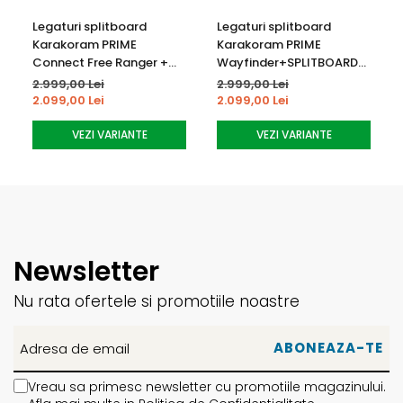
Legaturi splitboard
Legaturi splitboard
Karakoram PRIME
Karakoram PRIME
Connect Free Ranger +
Wayfinder+SPLITBOARD
Raspuns instant
Splitboard Interface
INTERGACE
2.999,00 Lei
2.999,00 Lei
2.099,00 Lei
2.099,00 Lei
Prinderea pe placa de snowboard ofera un raspuns instant,
VEZI VARIANTE
VEZI VARIANTE
fiind cea mai receptive conexie pentru snowboard si
splitboard.
Newsletter
Nu rata ofertele si promotiile noastre
Vreau sa primesc newsletter cu promotiile magazinului.