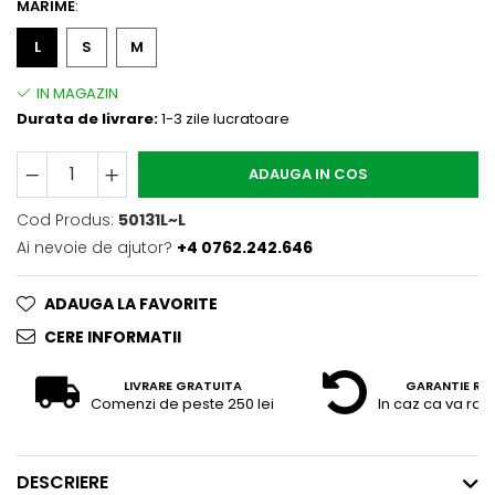
MARIME
:
L
S
M
Durata de livrare:
1-3 zile lucratoare
ADAUGA IN COS
Cod Produs:
50131L~L
Ai nevoie de ajutor?
+4 0762.242.646
ADAUGA LA FAVORITE
CERE INFORMATII
LIVRARE GRATUITA
GARANTIE RE
Comenzi de peste 250 lei
In caz ca va raz
DESCRIERE