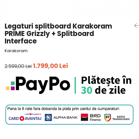
Tricouri
Accesorii personalizare
Pantaloni outdoor
Sosete Outdoor
Legaturi splitboard Karakoram
Curele
PRIME Grizzly + Splitboard
Sepci
Interface
Bustiere
Karakoram
Underwear
1.799,00 Lei
2.599,00 Lei