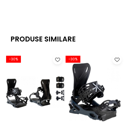
tehnologia activa a imbinarii. Uita de suruburi si bucura-te
de explorare a oricarui teren, fara a sacrifice confortul,
feelingul sau flexul unei legatruri.
TEHNOLOGIE
PRODUSE SIMILARE
-30%
-30%