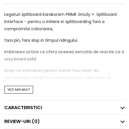
Legaturi splitboard Karakoram PRIME Grizzly + Splitboard
Interface - pentru o initiere in splitboarding fara a
compromite coborarea,
fara pin, fara slop in timpul ridingului.
Imbinarea activa ce ofera aceeasi senzatie de reactie ca a
unui board solid.
Drop-on schimbari pentru tranzit fara efort. Nu
compromite ridingul la coborare sau in wakl mode la
urcare. O legatura karakoram la un pret accesibil … pentru
VEZI MAI MULT
powderul adevarat nu mai este necesar skiliftul.
Confort atat in resorturi cat si in backcountry.
CARACTERISTICI
Performanta Karakoram aduce un plus de inovare atat
REVIEW-URI
(0)
pentru snowbaordurile solide cat si pe splitboard, prin