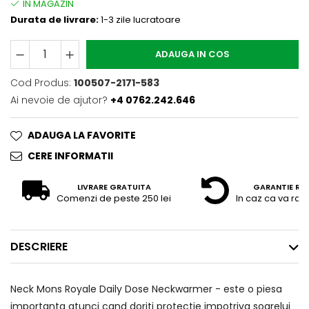
Durata de livrare:
1-3 zile lucratoare
ADAUGA IN COS
Cod Produs:
100507-2171-583
Ai nevoie de ajutor?
+4 0762.242.646
ADAUGA LA FAVORITE
CERE INFORMATII
LIVRARE GRATUITA
GARANTIE RE
Comenzi de peste 250 lei
In caz ca va raz
DESCRIERE
Neck Mons Royale Daily Dose Neckwarmer - este o piesa
importanta atunci cand doriti protectie impotriva soarelui