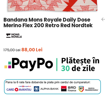
Tricouri
Accesorii personalizare
Pantaloni outdoor
Sosete Outdoor
Bandana Mons Royale Daily Dose
Curele
Merino Flex 200 Retro Red Nordtek
Sepci
Bustiere
Underwear
88,00 Lei
175,00 Lei