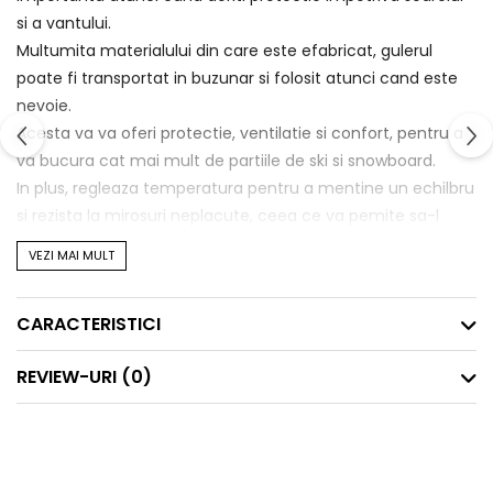
si a vantului.
Multumita materialului din care este efabricat, gulerul
poate fi transportat in buzunar si folosit atunci cand este
nevoie.
Acesta va va oferi protectie, ventilatie si confort, pentru a
va bucura cat mai mult de partiile de ski si snowboard.
In plus, regleaza temperatura pentru a mentine un echilbru
si rezista la mirosuri neplacute, ceea ce va pemite sa-l
folositi ori de cate ori este nevoie.
VEZI MAI MULT
Caracteristici:
CARACTERISTICI
-200 Merino
-Regleaza temperatura
REVIEW-URI
(0)
-Rezista la mirosuri
-Ofera ventilatie
-Ofera caldura
-Transport facil