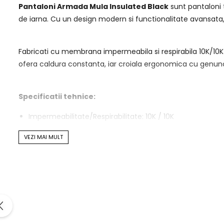
Pantaloni Armada Mula Insulated Black
sunt pantaloni t
de iarna. Cu un design modern si functionalitate avansata, s
Fabricati cu membrana impermeabila si respirabila 10K/10K s
ofera caldura constanta, iar croiala ergonomica cu genunc
Specificatii tehnice:
Impermeabilitate/Respirabilitate: 10K / 10K
Izolatie: Poliester sintetic 40 g
VEZI MAI MULT
Constructie: 2L din materiale rezistente
Material exterior: Poliester cu tratament DWR fara PFC
Cusaturi: Critice lipite
Captuseala: Tafta din poliester
Elemente functionale:
Betelie ajustabila cu sistem velcro pentru reglaj persona