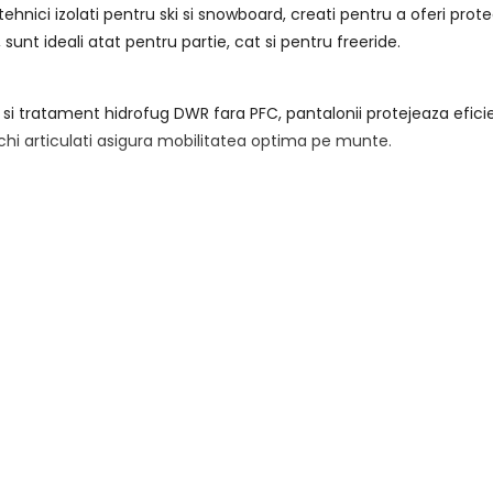
ehnici izolati pentru ski si snowboard, creati pentru a oferi protec
unt ideali atat pentru partie, cat si pentru freeride.
i tratament hidrofug DWR fara PFC, pantalonii protejeaza eficient
hi articulati asigura mobilitatea optima pe munte.
lizat