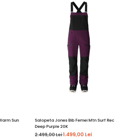
 Warm Sun
Salopeta Jones Bib Femei Mtn Surf Rec
Sa
Deep Purple 20K
10
1.499,00 Lei
2.499,00 Lei
44