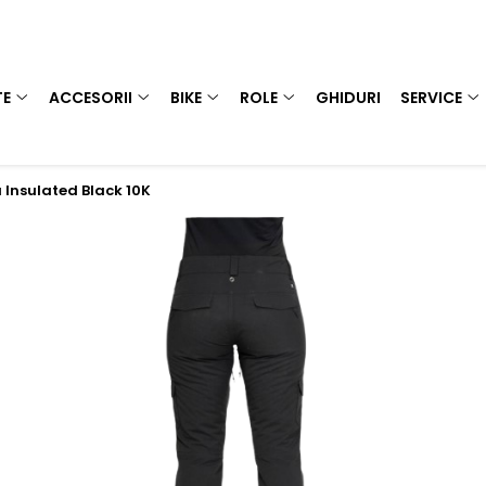
TE
ACCESORII
BIKE
ROLE
GHIDURI
SERVICE
Insulated Black 10K