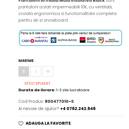
Pantaloni Armada Mula Insulated Black
sunt
pantaloni izolati impermeabili 10K, cu ventilatii,
croiala ergonomica si functionalitate completa
pentru ski si snowboard.
MARIME
:
S
L
M
STOC EPUIZAT
Durata de livrare:
1-3 zile lucratoare
Cod Produs:
R00477010~S
Ai nevoie de ajutor?
+4 0762.242.646
ADAUGA LA FAVORITE