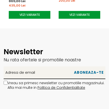
200,00 Lei
869,00 Lei
Spalare la 30°C, ciclu delicat
435,00 Lei
Nu se folosesc inalbitori
Uscare la temperatura joasa
VEZI VARIANTE
VEZI VARIANTE
Nu se calca
Nu se curata chimic
Despre brandul Armada:
Armada este un brand premium recunoscut la nivel
Newsletter
mondial pentru echipamentele sale dedicate freeride-ului
si freestyle-ului. Produsele sunt dezvoltate si testate de
Nu rata ofertele si promotiile noastre
rideri profesionisti, oferind o combinatie intre
functionalitate avansata, durabilitate si stil modern.
Vreau sa primesc newsletter cu promotiile magazinului.
Afla mai multe in
Politica de Confidentialitate