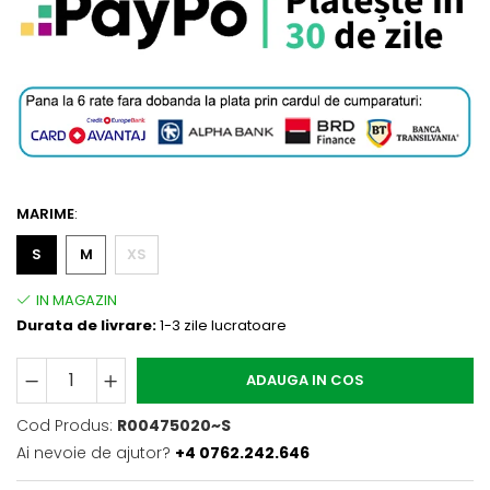
MARIME
:
S
M
XS
Durata de livrare:
1-3 zile lucratoare
ADAUGA IN COS
Cod Produs:
R00475020~S
Ai nevoie de ajutor?
+4 0762.242.646