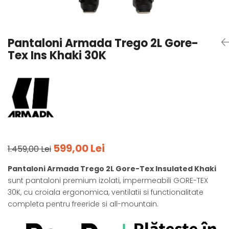
Tricouri
Accesorii personalizare
Pantaloni outdoor
Sosete Outdoor
Pantaloni Armada Trego 2L Gore-
Curele
Tex Ins Khaki 30K
Sepci
Bustiere
Underwear
599,00 Lei
1.459,00 Lei
Pantaloni Armada Trego 2L Gore-Tex Insulated Khaki
sunt pantaloni premium izolati, impermeabili GORE-TEX
30K, cu croiala ergonomica, ventilatii si functionalitate
completa pentru freeride si all-mountain.