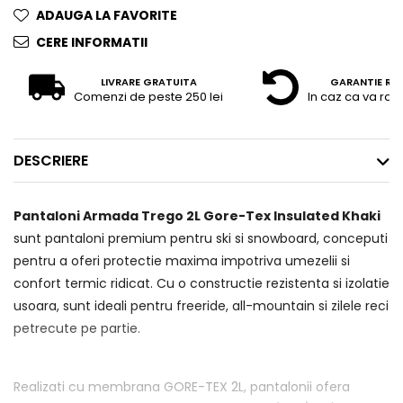
ADAUGA LA FAVORITE
CERE INFORMATII
LIVRARE GRATUITA
GARANTIE RE
Comenzi de peste 250 lei
In caz ca va raz
DESCRIERE
Pantaloni Armada Trego 2L Gore-Tex Insulated Khaki
sunt pantaloni premium pentru ski si snowboard, conceputi
pentru a oferi protectie maxima impotriva umezelii si
confort termic ridicat. Cu o constructie rezistenta si izolatie
usoara, sunt ideali pentru freeride, all-mountain si zilele reci
petrecute pe partie.
Realizati cu membrana GORE-TEX 2L, pantalonii ofera