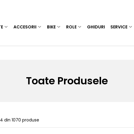
TE
ACCESORII
BIKE
ROLE
GHIDURI
SERVICE
Toate Produsele
24
din
1070
produse