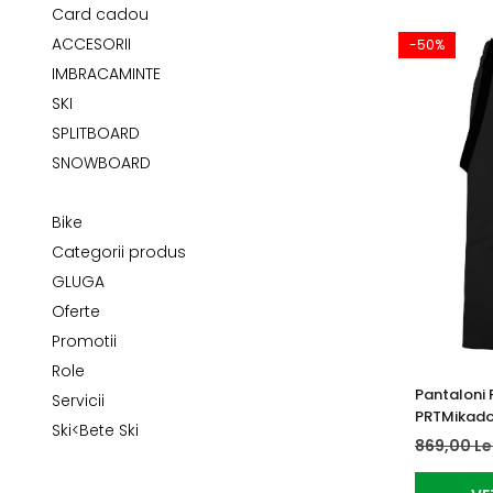
Tricouri
Accesorii personalizare
Card cadou
Pantaloni outdoor
ACCESORII
-50%
Sosete Outdoor
IMBRACAMINTE
Curele
SKI
SPLITBOARD
Sepci
SNOWBOARD
Bustiere
Underwear
Bike
Categorii produs
GLUGA
Oferte
Promotii
Role
Pantaloni 
Servicii
PRTMikado
Ski<Bete Ski
869,00 Le