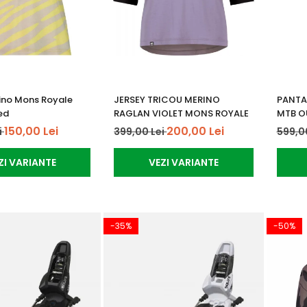
ino Mons Royale
JERSEY TRICOU MERINO
PANTA
ed
RAGLAN VIOLET MONS ROYALE
MTB O
150,00 Lei
200,00 Lei
i
399,00 Lei
599,0
ZI VARIANTE
VEZI VARIANTE
-35%
-50%