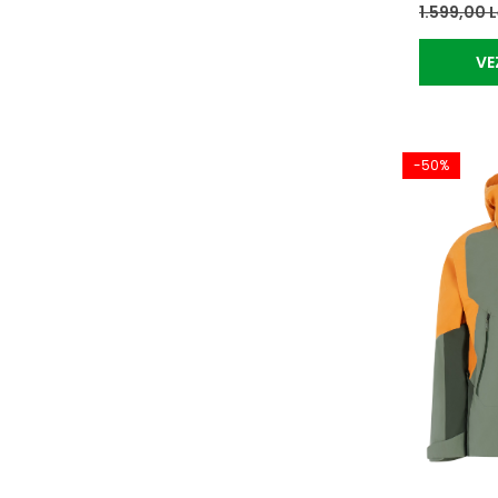
1.599,00 
VE
-50%