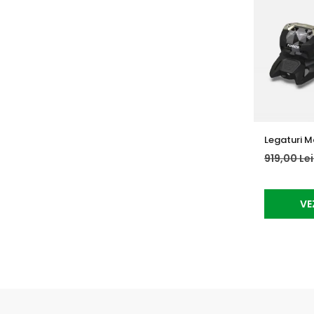
Legaturi Ma
919,00 Le
VE