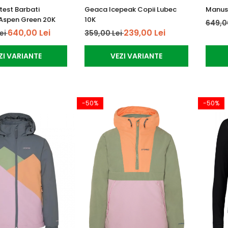
est Barbati
Geaca Icepeak Copii Lubec
Manusi
Aspen Green 20K
10K
649,0
640,00 Lei
239,00 Lei
Lei
359,00 Lei
ZI VARIANTE
VEZI VARIANTE
-50%
-50%