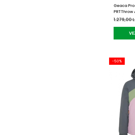
Geaca Prot
PRTThrow 
1.279,00 
VE
-50%