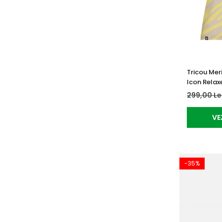
Tricou Mer
Icon Relax
299,00 Le
VE
-35%