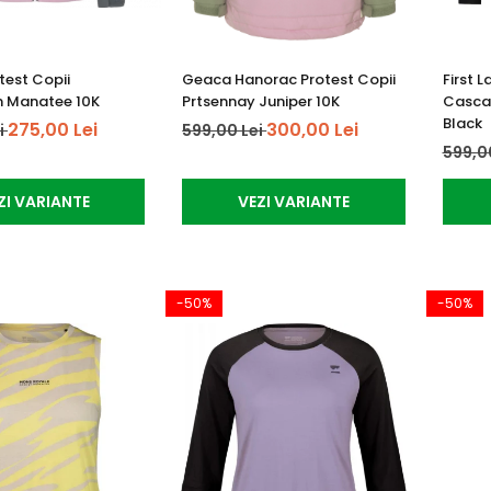
test Copii
Geaca Hanorac Protest Copii
First 
n Manatee 10K
Prtsennay Juniper 10K
Cascad
Black
275,00 Lei
300,00 Lei
i
599,00 Lei
599,0
ZI VARIANTE
VEZI VARIANTE
-50%
-50%