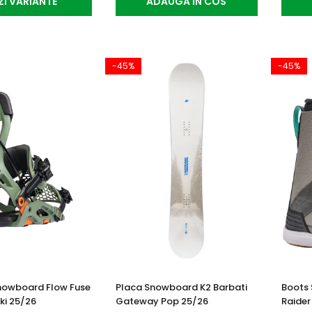
ZI VARIANTE
ADAUGA IN COS
-45%
-45%
Snowboard Flow Fuse
Placa Snowboard K2 Barbati
Boots 
ki 25/26
Gateway Pop 25/26
Raider