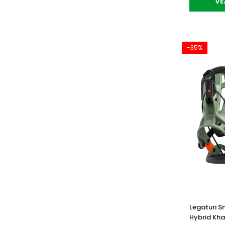
VE
-35%
Legaturi 
Hybrid Kha