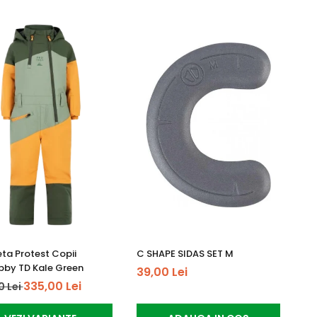
ta Protest Copii
C SHAPE SIDAS SET M
by TD Kale Green
39,00 Lei
335,00 Lei
0 Lei