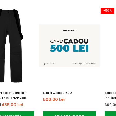
-50%
Protest Barbati
Card Cadou 500
Salope
 True Black 20K
PRTBob
500,00 Lei
435,00 Lei
i
669,0