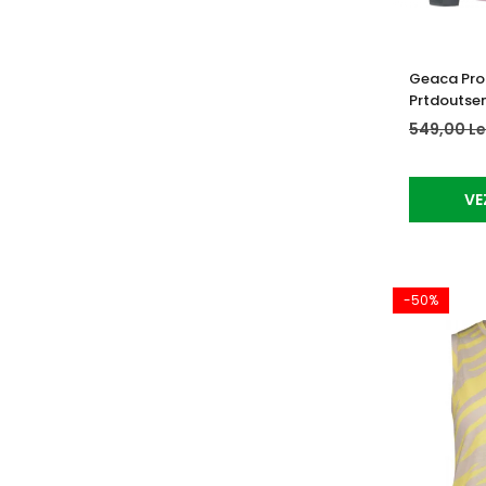
Geaca Pro
Prtdoutse
549,00 Le
VE
-50%