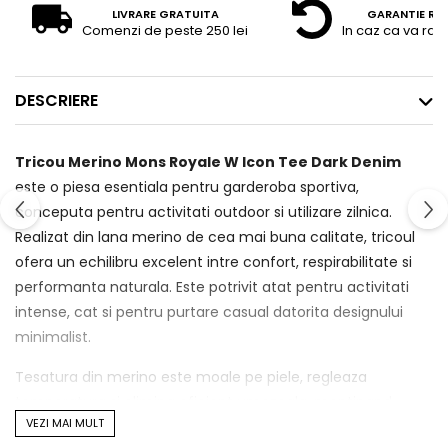
LIVRARE GRATUITA
GARANTIE RE
Comenzi de peste 250 lei
In caz ca va raz
DESCRIERE
Tricou Merino Mons Royale W Icon Tee Dark Denim
este o piesa esentiala pentru garderoba sportiva,
conceputa pentru activitati outdoor si utilizare zilnica.
Realizat din lana merino de cea mai buna calitate, tricoul
ofera un echilibru excelent intre confort, respirabilitate si
performanta naturala. Este potrivit atat pentru activitati
intense, cat si pentru purtare casual datorita designului
minimalist.
Tesatura din merino este moale pe piele, regleaza
temperatura si elimina eficient umezeala, mentinand
VEZI MAI MULT
corpul uscat si confortabil in orice conditii. Materialul are