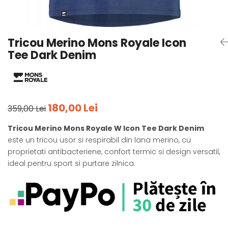
Tricouri
Accesorii personalizare
Pantaloni outdoor
Sosete Outdoor
Tricou Merino Mons Royale Icon
Curele
Tee Dark Denim
Sepci
Bustiere
Underwear
180,00 Lei
359,00 Lei
Tricou Merino Mons Royale W Icon Tee Dark Denim
este un tricou usor si respirabil din lana merino, cu
proprietati antibacteriene, confort termic si design versatil,
ideal pentru sport si purtare zilnica.