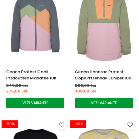
Geaca Protest Copii
Geaca Hanorac Protest
Prtdoutsen Manatee 10K
Copii Prtsennay Juniper 10K
549,00 Lei
599,00 Lei
275,00 Lei
300,00 Lei
VEZI VARIANTE
VEZI VARIANTE
-50%
-50%