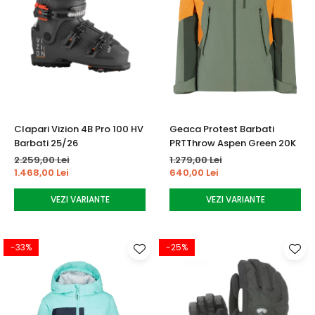
Clapari Vizion 4B Pro 100 HV
Geaca Protest Barbati
Barbati 25/26
PRTThrow Aspen Green 20K
2.259,00 Lei
1.279,00 Lei
1.468,00 Lei
640,00 Lei
VEZI VARIANTE
VEZI VARIANTE
-33%
-25%