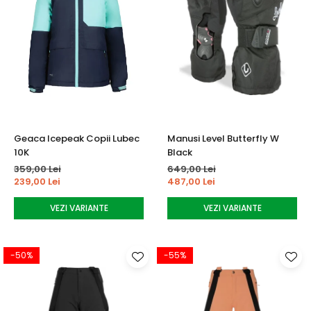
Geaca Icepeak Copii Lubec
Manusi Level Butterfly W
10K
Black
359,00 Lei
649,00 Lei
239,00 Lei
487,00 Lei
VEZI VARIANTE
VEZI VARIANTE
-50%
-55%