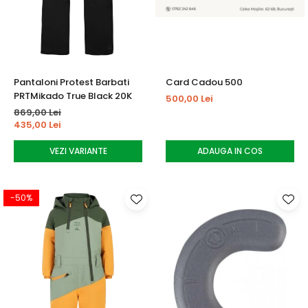
Tricouri
Accesorii personalizare
Pantaloni outdoor
Sosete Outdoor
Curele
Pantaloni Protest Barbati
Card Cadou 500
Sepci
PRTMikado True Black 20K
500,00 Lei
Bustiere
869,00 Lei
435,00 Lei
Underwear
VEZI VARIANTE
ADAUGA IN COS
-50%