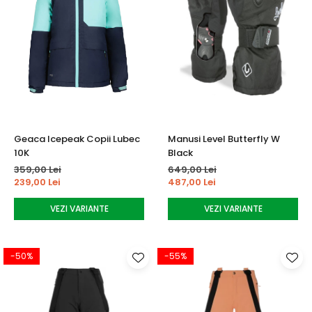
Geaca Icepeak Copii Lubec
Manusi Level Butterfly W
10K
Black
359,00 Lei
649,00 Lei
239,00 Lei
487,00 Lei
VEZI VARIANTE
VEZI VARIANTE
-50%
-55%