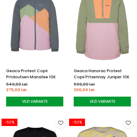
Geaca Protest Copii
Geaca Hanorac Protest
Prtdoutsen Manatee 10K
Copii Prtsennay Juniper 10K
549,00 Lei
599,00 Lei
275,00 Lei
300,00 Lei
VEZI VARIANTE
VEZI VARIANTE
-50%
-50%