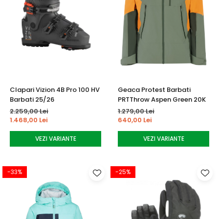
Clapari Vizion 4B Pro 100 HV
Geaca Protest Barbati
Barbati 25/26
PRTThrow Aspen Green 20K
2.259,00 Lei
1.279,00 Lei
1.468,00 Lei
640,00 Lei
VEZI VARIANTE
VEZI VARIANTE
-33%
-25%