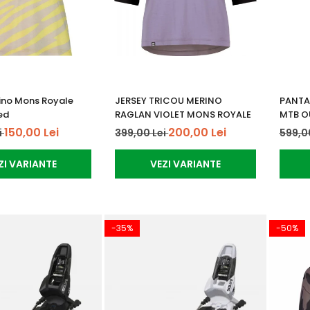
ino Mons Royale
JERSEY TRICOU MERINO
PANTA
ed
RAGLAN VIOLET MONS ROYALE
MTB O
150,00 Lei
200,00 Lei
i
399,00 Lei
599,0
ZI VARIANTE
VEZI VARIANTE
-35%
-50%