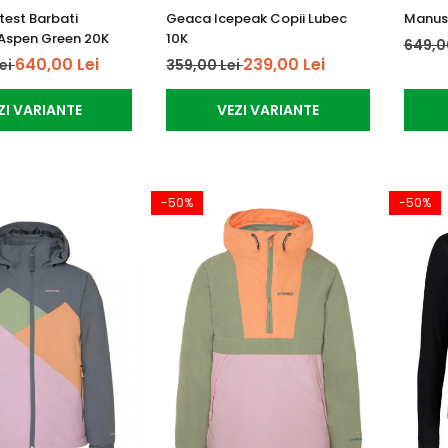
est Barbati
Geaca Icepeak Copii Lubec
Manusi
Aspen Green 20K
10K
649,0
640,00 Lei
239,00 Lei
Lei
359,00 Lei
ZI VARIANTE
VEZI VARIANTE
-50%
-50%