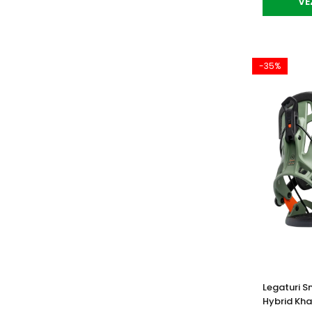
VE
-35%
Legaturi 
Hybrid Kha