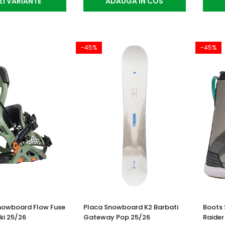
ZI VARIANTE
ADAUGA IN COS
-45%
-45%
Snowboard Flow Fuse
Placa Snowboard K2 Barbati
Boots 
ki 25/26
Gateway Pop 25/26
Raider