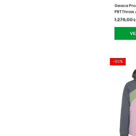
Geaca Prot
PRTThrow 
1.279,00 
VE
-50%