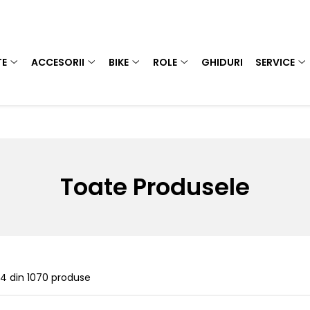
TE
ACCESORII
BIKE
ROLE
GHIDURI
SERVICE
Toate Produsele
24
din
1070
produse