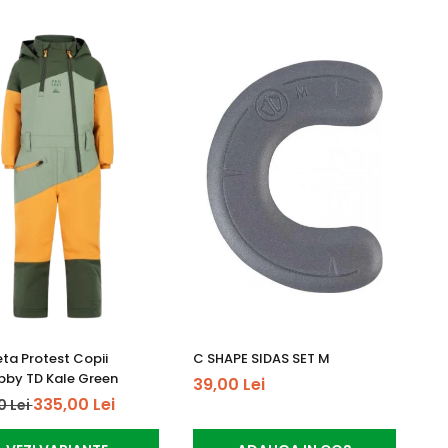
ta Protest Copii
C SHAPE SIDAS SET M
by TD Kale Green
39,00 Lei
335,00 Lei
0 Lei