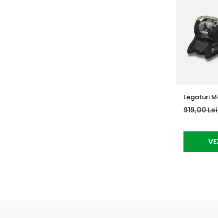
Legaturi Ma
919,00 Le
VE