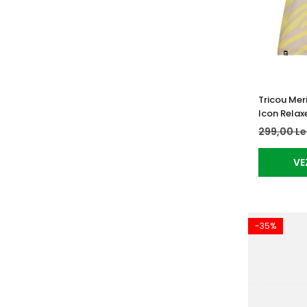
Tricou Mer
Icon Relax
299,00 Le
VE
-35%