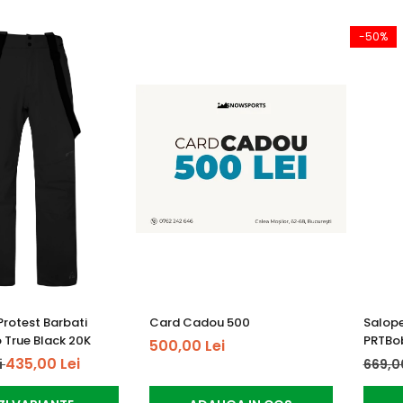
-50%
Protest Barbati
Card Cadou 500
Salope
 True Black 20K
PRTBob
500,00 Lei
435,00 Lei
i
669,0