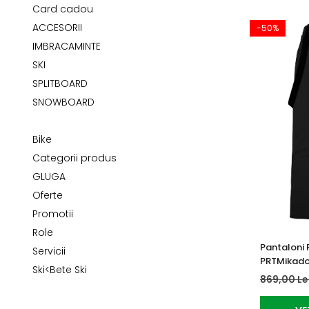
Tricouri
Accesorii personalizare
Card cadou
Pantaloni outdoor
ACCESORII
-50%
Sosete Outdoor
IMBRACAMINTE
Curele
SKI
SPLITBOARD
Sepci
SNOWBOARD
Bustiere
Underwear
Bike
Categorii produs
GLUGA
Oferte
Promotii
Role
Pantaloni 
Servicii
PRTMikado
Ski<Bete Ski
869,00 Le