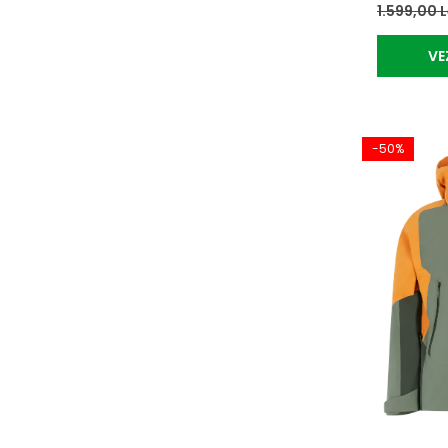
1.599,00 
VE
-50%