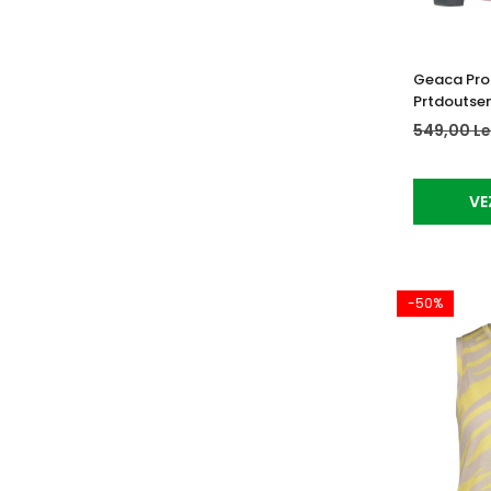
Geaca Pro
Prtdoutse
549,00 Le
VE
-50%