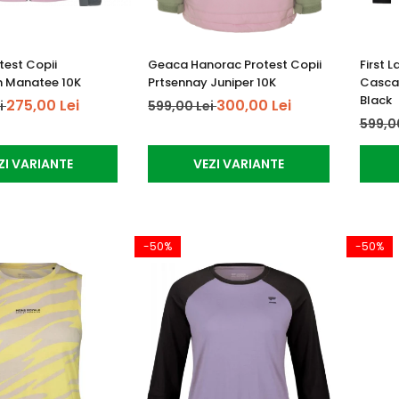
test Copii
Geaca Hanorac Protest Copii
First 
n Manatee 10K
Prtsennay Juniper 10K
Cascad
Black
275,00 Lei
300,00 Lei
i
599,00 Lei
599,0
ZI VARIANTE
VEZI VARIANTE
-50%
-50%