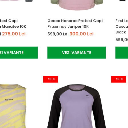
test Copii
Geaca Hanorac Protest Copii
First 
n Manatee 10K
Prtsennay Juniper 10K
Cascad
Black
275,00 Lei
300,00 Lei
i
599,00 Lei
599,0
ZI VARIANTE
VEZI VARIANTE
-50%
-50%