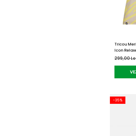
Tricou Mer
Icon Relax
299,00 Le
VE
-35%