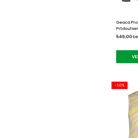
Geaca Pro
Prtdoutse
549,00 Le
VE
-50%