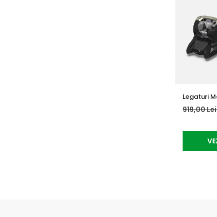
Legaturi Ma
919,00 Le
VE