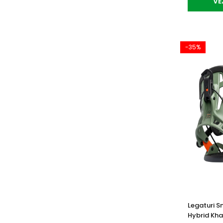
VE
-35%
Legaturi 
Hybrid Kha