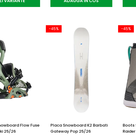
ZI VARIANTE
ADAUGA IN COS
-45%
-45%
Snowboard Flow Fuse
Placa Snowboard K2 Barbati
Boots 
ki 25/26
Gateway Pop 25/26
Raider