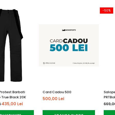
-50%
Protest Barbati
Card Cadou 500
Salope
 True Black 20K
PRTBob
500,00 Lei
435,00 Lei
i
669,0