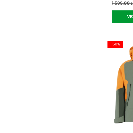
1.599,00 
VE
-50%