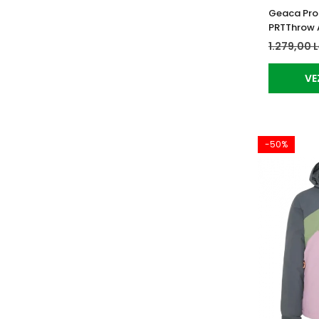
Geaca Prot
PRTThrow 
1.279,00 
VE
-50%