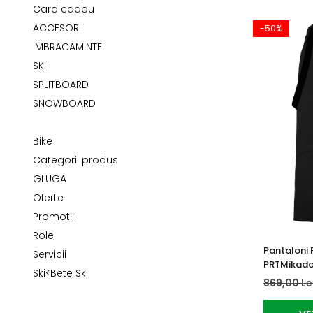
Tricouri
Accesorii personalizare
Card cadou
Pantaloni outdoor
ACCESORII
-50%
Sosete Outdoor
IMBRACAMINTE
Curele
SKI
SPLITBOARD
Sepci
SNOWBOARD
Bustiere
Underwear
Bike
Categorii produs
GLUGA
Oferte
Promotii
Role
Pantaloni 
Servicii
PRTMikado
Ski<Bete Ski
869,00 Le