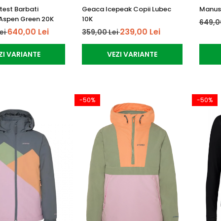
est Barbati
Geaca Icepeak Copii Lubec
Manusi
Aspen Green 20K
10K
649,0
640,00 Lei
239,00 Lei
Lei
359,00 Lei
ZI VARIANTE
VEZI VARIANTE
-50%
-50%