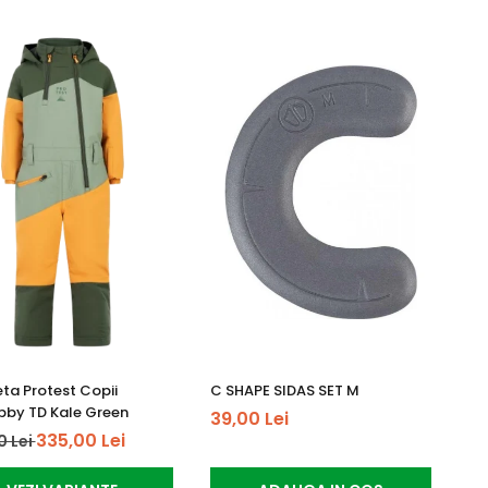
ta Protest Copii
C SHAPE SIDAS SET M
by TD Kale Green
39,00 Lei
335,00 Lei
0 Lei