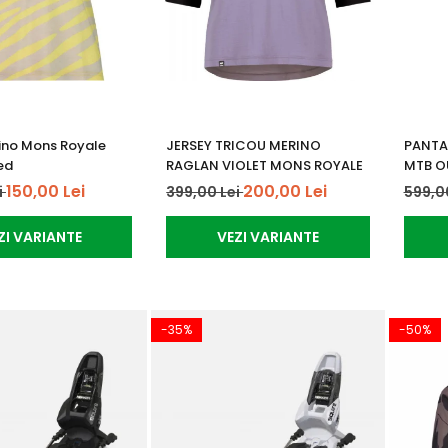
ino Mons Royale
JERSEY TRICOU MERINO
PANTA
ed
RAGLAN VIOLET MONS ROYALE
MTB O
150,00 Lei
200,00 Lei
i
399,00 Lei
599,0
ZI VARIANTE
VEZI VARIANTE
-35%
-50%