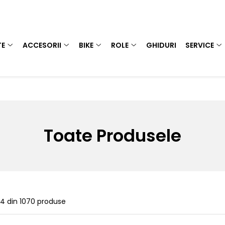
TE
ACCESORII
BIKE
ROLE
GHIDURI
SERVICE
Toate Produsele
24
din
1070
produse